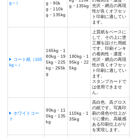
kg
110k
の着肉性・濃度・
g～）
g
90k
光沢・網点の再現
g
135kg
g
110k
性が良くオフセッ
g
135kg
ト印刷に適してい
ます。
上質紙をベースに
して、その上に塗
工層を設けた用紙
です。印刷インキ
165kg
1
の着肉性・濃度・
80kg
19
180kg
1
コート紙（165
光沢・網点の再現
5kg
225
95kg
22
kg～）
性が良くオフセッ
kg
265k
5kg
ト印刷に適してい
g
ます。
スタンプカードで
は使用できませ
ん。
高白色、高グロス
の紙です。写真印
90kg
11
ホワイトコー
110kg
1
刷の発色や仕上が
0kg
135
ト
りに優れ、高級感
35kg
kg
ある印刷仕上がり
を実現します。