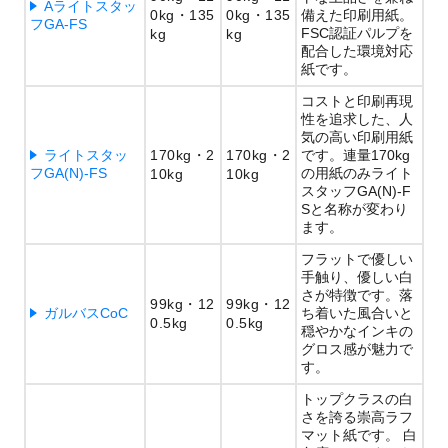
Aライトスタッ
0kg
135
0kg
135
備えた印刷用紙。
フGA-FS
FSC認証パルプを
kg
kg
配合した環境対応
紙です。
コストと印刷再現
性を追求した、人
気の高い印刷用紙
ライトスタッ
170kg
2
170kg
2
です。連量170kg
フGA(N)-FS
の用紙のみライト
10kg
10kg
スタッフGA(N)-F
Sと名称が変わり
ます。
フラットで優しい
手触り、優しい白
さが特徴です。落
99kg
12
99kg
12
ガルバスCoC
ち着いた風合いと
0.5kg
0.5kg
穏やかなインキの
グロス感が魅力で
す。
トップクラスの白
さを誇る崇高ラフ
マット紙です。 白