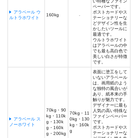
い特種なファイン
ペーパーです。
アラベール ウ
ポストカードやス
160kg
-
ルトラホワイト
テーショナリーな
どデザイン性を生
かしたいツールに
最適です。
ウルトラホワイト
はアラベールの中
でも最も高白色で
美しい白さが特徴
です。
表面に塗工をして
いないアラベール
は、画用紙のよう
な独特の風合いが
あり、紙本来の手
触りが魅力です。
デザイナーに最も
70kg
90
人気の高い特殊な
70kg
11
kg
110k
ファインペーパー
アラベール ス
0kg
130
g
130k
です。
ノーホワイト
kg
160k
ポストカードやス
g
160k
g
テーショナリーな
g
200kg