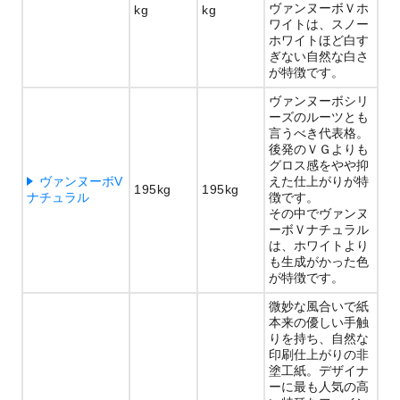
ヴァンヌーボＶホ
kg
kg
ワイトは、スノー
ホワイトほど白す
ぎない自然な白さ
が特徴です。
ヴァンヌーボシリ
ーズのルーツとも
言うべき代表格。
後発のＶＧよりも
グロス感をやや抑
ヴァンヌーボV
えた仕上がりが特
195kg
195kg
ナチュラル
徴です。
その中でヴァンヌ
ーボＶナチュラル
は、ホワイトより
も生成がかった色
が特徴です。
微妙な風合いで紙
本来の優しい手触
りを持ち、自然な
印刷仕上がりの非
塗工紙。デザイナ
ーに最も人気の高