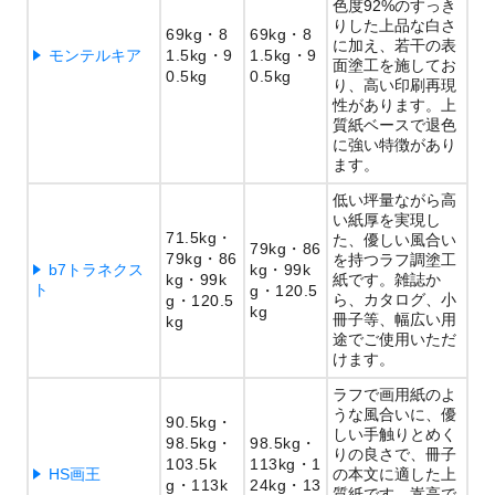
色度92%のすっき
りした上品な白さ
69kg
8
69kg
8
に加え、若干の表
モンテルキア
1.5kg
9
1.5kg
9
面塗工を施してお
0.5kg
0.5kg
り、高い印刷再現
性があります。上
質紙ベースで退色
に強い特徴があり
ます。
低い坪量ながら高
い紙厚を実現し
71.5kg
た、優しい風合い
79kg
86
79kg
86
を持つラフ調塗工
b7トラネクス
kg
99k
kg
99k
紙です。雑誌か
ト
g
120.5
ら、カタログ、小
g
120.5
kg
冊子等、幅広い用
kg
途でご使用いただ
けます。
ラフで画用紙のよ
うな風合いに、優
90.5kg
しい手触りとめく
98.5kg
98.5kg
りの良さで、冊子
103.5k
113kg
1
HS画王
の本文に適した上
g
113k
24kg
13
質紙です。嵩高で