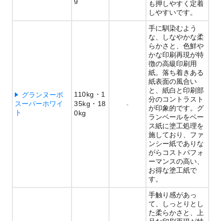
g
も押しやすく定着
しやすいです。
手に馴染むよう
な、しなやかな柔
らかさと、色鮮や
かな印刷再現が特
徴の高級印刷用
紙。落ち着きある
紙表面の風合い
と、紙白と印刷部
110kg
1
グランヌーボ
分のコントラスト
スーパーホワイ
35kg
18
-
が印象的です。グ
ト
0kg
ランベールをベー
ス紙に塗工処理を
施しており、ファ
ンシー紙でありな
がらコストパフォ
ーマンスの高い、
お得な塗工紙で
す。
手触り感があっ
て、しっとりとし
た柔らかさと、上