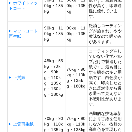
90kg
11
90kg
11
紙です。写真再現
ホワイトマッ
0kg
135
0kg
135
性が高く、印刷適
トコート
性に優れていま
kg
kg
す。
艶消しコーティン
90kg
11
90kg
11
マットコート
グが施され、やや
0kg
135
0kg
135
再生紙
黄味なので暖かみ
kg
kg
があります。
コーティングをし
ていない化学パル
45kg
55
プだけで製造した
kg
70k
紙です。最も目に
70kg
90
g
90k
する機会の多い用
kg
110k
上質紙
g
110k
紙です。白色度が
g
135k
高く、印刷したと
g
135k
g
180kg
きに反対側から透
g
160k
き通って見えない
g
180kg
不透明性がありま
す。
画期的な技術革新
70kg
90
70kg
90
により古紙を使用
上質再生紙
kg
110k
kg
110k
しながら、抜群の
高白色を実現した
g
135kg
g
135kg