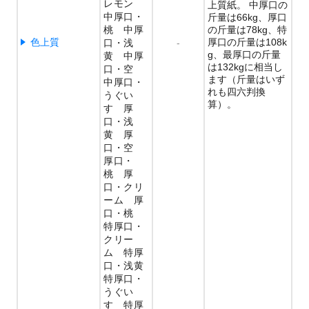
レモン
上質紙。 中厚口の
中厚口
斤量は66kg、厚口
桃 中厚
の斤量は78kg、特
色上質
厚口の斤量は108k
口
浅
-
g、最厚口の斤量
黄 中厚
は132kgに相当し
口
空
ます（斤量はいず
中厚口
れも四六判換
うぐい
算）。
す 厚
口
浅
黄 厚
口
空
厚口
桃 厚
口
クリ
ーム 厚
口
桃
特厚口
クリー
ム 特厚
口
浅黄
特厚口
うぐい
す 特厚