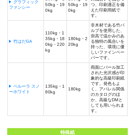
グラフィック
50kg
19
50kg
19
つ、印刷適正を備
ファンシー
えた印刷用紙で
0kg
0kg
す。
非木材である竹パ
ルプを使用した、
110kg
1
崇高で温かみのあ
35kg
18
180kg
2
竹はだGA
る独特の風合いを
0kg
220
20kg
持った、環境に優
kg
しいファインペー
パーです。
両面にパール加工
された光沢感が印
象的な高級印刷紙
です。発色もよ
ペルーラ スノ
135kg
1
180kg
く、アパレル関係
ーホワイト
80kg
のカタログのほ
か、高級なDMと
しても用いられま
す。
特殊紙