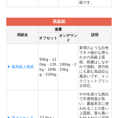
紙です。
高級紙
連量
用紙名
説明
オンデマン
オフセット
ド
新雪のような白色
でキメ細かな滑ら
かさの高級上質
90kg
11
紙。紙腰はしなや
0kg
135
180kg
2
最高級上質紙
かで強靭。弾力性
kg
180k
20kg
にも富む高品位な
g
220kg
風合いです。イン
クジェットプリン
タ対応。
やや生成りな紙白
で不透明度が高
い、書籍本文に使
われることの多い
上質紙。落ち着い
淡クリームキ
72.5kg
た仕上がりに可読