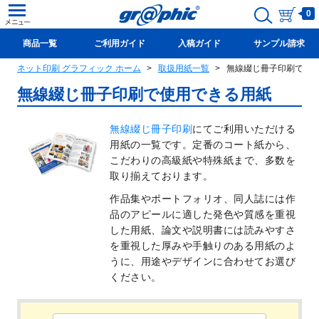
0
商品一覧
ご利用ガイド
入稿ガイド
サンプル請求
ネット印刷 グラフィック ホーム
取扱用紙一覧
無線綴じ冊子印刷で使
新規会員登録(無料)
無線綴じ冊子印刷で使用できる用紙
無線綴じ冊子印刷
にてご利用いただける
用紙の一覧です。
定番のコート紙から、
こだわりの高級紙や特殊紙まで、多数を
取り揃えております。
作品集やポートフォリオ、同人誌には作
品のアピールに適した発色や質感を重視
した用紙、論文や説明書には読みやすさ
を重視した厚みや手触りのある用紙のよ
うに、用途やデザインに合わせてお選び
ください。