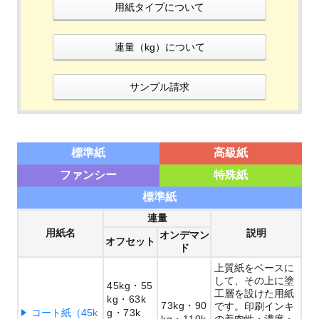
用紙タイプについて
連量（kg）について
サンプル請求
標準紙
高級紙
ファンシー
特殊紙
標準紙
連量
用紙名
説明
オンデマン
オフセット
ド
上質紙をベースに
して、その上に塗
45kg
55
工層を設けた用紙
kg
63k
73kg
90
です。印刷インキ
コート紙（45k
g
73k