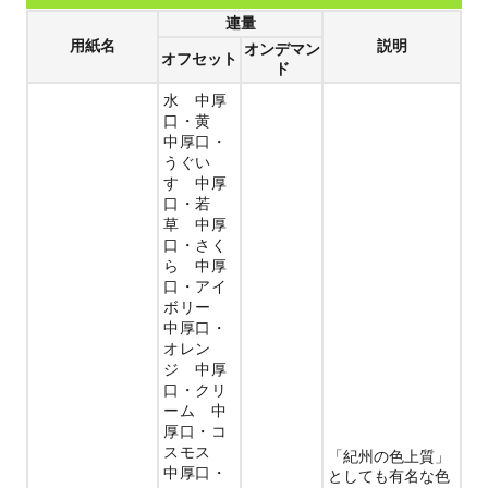
連量
用紙名
説明
オンデマン
オフセット
ド
水 中厚
口
黄
中厚口
うぐい
す 中厚
口
若
草 中厚
口
さく
ら 中厚
口
アイ
ボリー
中厚口
オレン
ジ 中厚
口
クリ
ーム 中
厚口
コ
スモス
「紀州の色上質」
中厚口
としても有名な色