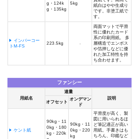
g
124k
5kg
紙白はやや生成り
g
135kg
です。非塗工紙で
す。
両面マットで平滑
性に優れたカード
系の印刷用紙。 多
インバーコー
223.5kg
層構造でエンボス
-
トM-FS
や箔押しなどに優
れた加工特性を持
ち合わせます。
ファンシー
連量
用紙名
説明
オンデマン
オフセット
ド
平滑度が高く、製
図に用いられるほ
90kg
11
90kg
11
ど筆記適正が高い
0kg
180
ケント紙
0kg
220
用紙。手書きはも
kg
220k
ちろん、印鑑など
kg