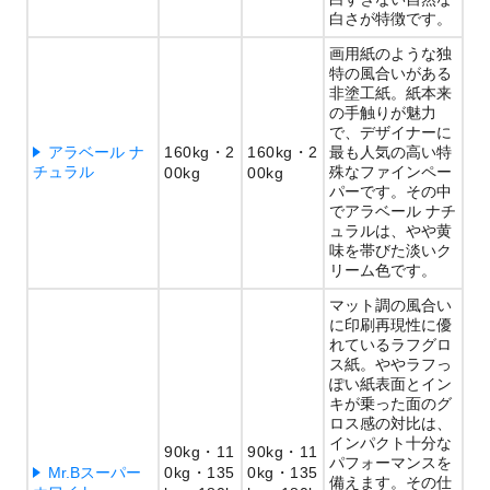
白さが特徴です。
画用紙のような独
特の風合いがある
非塗工紙。紙本来
の手触りが魅力
で、デザイナーに
アラベール ナ
160kg
2
160kg
2
最も人気の高い特
チュラル
殊なファインペー
00kg
00kg
パーです。その中
でアラベール ナチ
ュラルは、やや黄
味を帯びた淡いク
リーム色です。
マット調の風合い
に印刷再現性に優
れているラフグロ
ス紙。ややラフっ
ぽい紙表面とイン
キが乗った面のグ
ロス感の対比は、
インパクト十分な
90kg
11
90kg
11
パフォーマンスを
Mr.Bスーパー
0kg
135
0kg
135
備えます。その仕