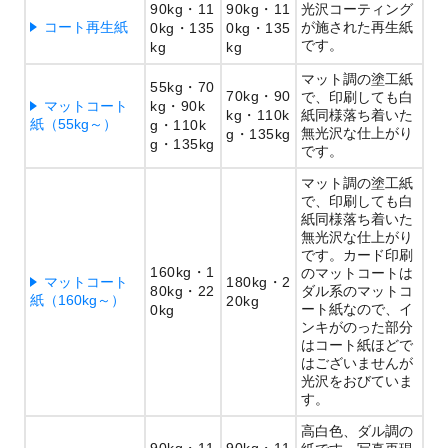
90kg
11
90kg
11
光沢コーティング
コート再生紙
が施された再生紙
0kg
135
0kg
135
です。
kg
kg
マット調の塗工紙
55kg
70
70kg
90
で、印刷しても白
マットコート
kg
90k
kg
110k
紙同様落ち着いた
紙（55kg～）
g
110k
無光沢な仕上がり
g
135kg
g
135kg
です。
マット調の塗工紙
で、印刷しても白
紙同様落ち着いた
無光沢な仕上がり
です。カード印刷
160kg
1
のマットコートは
マットコート
180kg
2
80kg
22
ダル系のマットコ
紙（160kg～）
20kg
ート紙なので、イ
0kg
ンキがのった部分
はコート紙ほどで
はございませんが
光沢をおびていま
す。
高白色、ダル調の