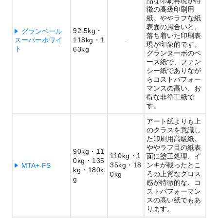
品な印刷再現が特
徴の高級印刷用
紙。ややラフな紙
表面の風合いと、
92.5kg
グランベール
落ち着いた印刷表
スーパーホワイ
118kg
1
-
現が印象的です。
ト
63kg
グランヌーボのベ
ース紙で、ファン
シー紙でありなが
らコストパフォー
マンスの高い、お
得な非塗工紙で
す。
アート紙よりも上
のクラスを意識し
た印刷用高級紙。
ややラフ目の紙表
90kg
11
110kg
1
面に塗工処理、イ
0kg
135
35kg
18
ンキが載ったとこ
MTA+-FS
kg
180k
ろの上質なグロス
0kg
g
感が特徴的な、コ
ストパフォーマン
スの高い紙でもあ
ります。