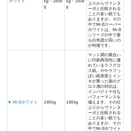
ホワイト
kg
180k
kg
180k
上りからヴァンヌ
g
g
ーボと比較される
ことの多い紙でも
ありますが、その
中でMr.Bスーパー
ホワイトは、Mr.B
シリーズの中で最
も白色度が高いの
が特徴です。
マット調の風合い
に印刷再現性に優
れているラフグロ
ス紙。ややラフっ
ぽい紙表面とイン
キが乗った面のグ
ロス感の対比は、
インパクト十分な
パフォーマンスを
Mr.Bホワイト
180kg
180kg
備えます。その仕
上りからヴァンヌ
ーボと比較される
ことの多い紙でも
ありますが、その
中でMr.Bホワイト