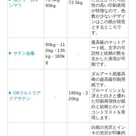
72.5kg
ンマリ
性の高い印刷表現
90kg
が特徴なので、色
数が少ないデザイ
ンはこの紙が得意
とするところで
す。
最高級のマットア
90kg
11
ート紙。文字の可
0kg
135
サテン金藤
読性と絵柄の艶を
-
kg
180k
生かした表現が可
g
能です。
ダルアート紙最高
峰の超高級印刷用
紙です。
ブルーイッシュな
OKウルトラア
180kg
2
冴えた白さと優れ
-
クアサテン
20kg
た印刷再現性が紙
白と絵柄とのハイ
コントラストを実
現します。
白紙の光沢とイン
キの光沢が印象的