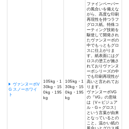
ファインペーパー
の風合いを備えな
がら、高度な印刷
再現性を持つラフ
グロス紙。特殊コ
ーティング技術を
駆使して開発され
たヴァンヌーボの
中でもっともグロ
スに仕上がりま
す。紙表面にはグ
ロスの塗工が施さ
れておりヴァンヌ
ーボシリーズの中
でも印刷再現性が
105kg
1
105kg
1
高いと言われてお
ヴァンヌーボV
30kg
15
30kg
15
ります。
G スノーホワイ
ヴァンヌーボVG
0kg
195
0kg
195
ト
の『VG』の意味
kg
kg
は［V＝ビジュア
ル・G＝グロス］
という言葉が由来
となっているとの
こと。温かい紙の
風合いとグロス感