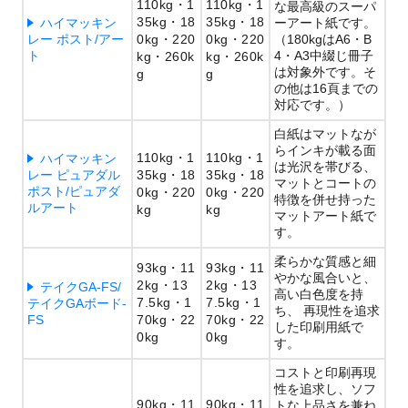
110kg
1
110kg
1
な最高級のスーパ
35kg
18
35kg
18
ハイマッキン
ーアート紙です。
レー ポスト/アー
0kg
220
0kg
220
（180kgはA6・B
ト
4・A3中綴じ冊子
kg
260k
kg
260k
は対象外です。そ
g
g
の他は16頁までの
対応です。）
白紙はマットなが
らインキが載る面
110kg
1
110kg
1
ハイマッキン
は光沢を帯びる、
レー ピュアダル
35kg
18
35kg
18
マットとコートの
ポスト/ピュアダ
0kg
220
0kg
220
特徴を併せ持った
ルアート
kg
kg
マットアート紙で
す。
柔らかな質感と細
93kg
11
93kg
11
やかな風合いと、
2kg
13
2kg
13
テイクGA-FS/
高い白色度を持
7.5kg
1
7.5kg
1
テイクGAボード-
ち、 再現性を追求
FS
70kg
22
70kg
22
した印刷用紙で
0kg
0kg
す。
コストと印刷再現
性を追求し、ソフ
90kg
11
90kg
11
トな上品さを兼ね