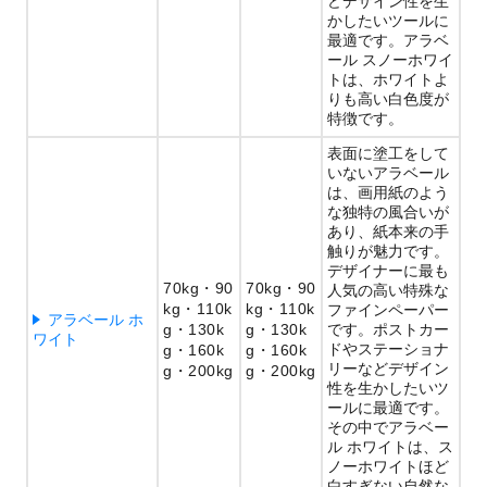
どデザイン性を生
かしたいツールに
最適です。アラベ
ール スノーホワイ
トは、ホワイトよ
りも高い白色度が
特徴です。
表面に塗工をして
いないアラベール
は、画用紙のよう
な独特の風合いが
あり、紙本来の手
触りが魅力です。
デザイナーに最も
70kg
90
70kg
90
人気の高い特殊な
kg
110k
kg
110k
ファインペーパー
アラベール ホ
g
130k
g
130k
です。ポストカー
ワイト
ドやステーショナ
g
160k
g
160k
リーなどデザイン
g
200kg
g
200kg
性を生かしたいツ
ールに最適です。
その中でアラベー
ル ホワイトは、ス
ノーホワイトほど
白すぎない自然な