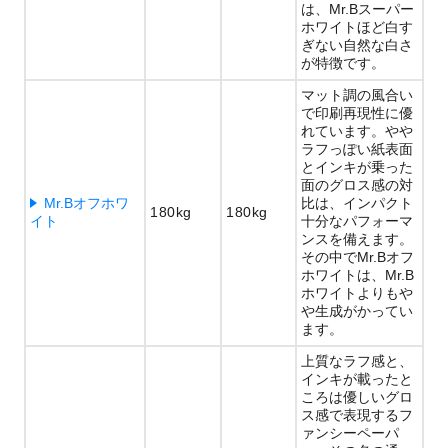
は、Mr.Bスーパー
ホワイトほど白す
ぎない自然な白さ
が特徴です。
マット調の風合い
で印刷再現性に優
れています。やや
ラフっぽい紙表面
とインキが乗った
面のグロス感の対
Mr.Bオフホワ
比は、インパクト
180kg
180kg
イト
十分なパフォーマ
ンスを備えます。
その中でMr.Bオフ
ホワイトは、Mr.B
ホワイトよりもや
や生成がかってい
ます。
上質なラフ感と、
インキが載ったと
ころは優しいグロ
ス感で表現するフ
ァンシーペーパ