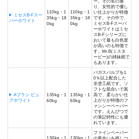
ー。その名の通
り、女性的で優し
110kg
1
110kg
1
い仕上がりが特徴
ミセスB-Fスー
35kg
18
35kg
18
です。その中で、
パーホワイト
ミセスB-Fスーパ
0kg
0kg
ーホワイトはミセ
スB-Fシリーズに
おいて最も白色度
が高いのも特徴で
す。Mr.B(ミスタ
ービー)の姉妹紙で
もあります。
バガスパルプを1
0％以上配合した
非塗工紙です。ソ
フトな肌合いで嵩
Aプラン ピュ
135kg
1
135kg
1
高で、柔らかい仕
アホワイト
上がりが特徴のフ
60kg
60kg
ァンシーペーパー
です。えんぴつで
の筆記特性にも優
れています。
ファインペーパー
130kg
1
130kg
1
の風合いを残しつ