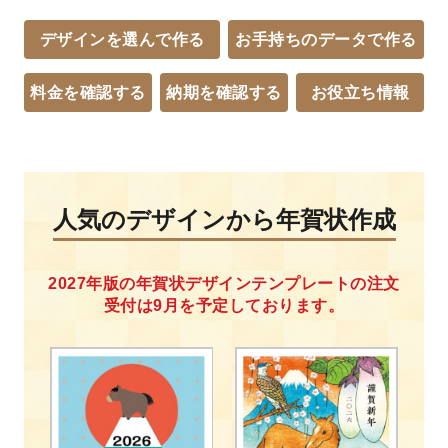
デザインを
選んで作る
お手持ちの
データで作る
料金を
確認する
納期を
確認する
お役立ち
情報
人気のデザインから年賀状作成
2027年版の年賀状デザインテンプレートの注文
受付は9月を予定しております。