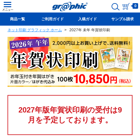
0
商品一覧
ご利用ガイド
入稿ガイド
サンプル請求
ネット印刷 グラフィック ホーム
2027年 未年 年賀状印刷
新規会員登録(無料)
2027年版年賀状印刷の受付は9
月を予定しております。