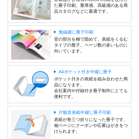
た冊子印刷。重厚感、高級感のある商
品カタログなどに最適です。
無線綴じ冊子印刷
背の部分を糊で固めて、表紙をくるむ
タイプの冊子。ページ数の多いものに
向いています。
A4ポケット付き中綴じ冊子
ポケット付きの表紙を組み合わせた商
品になります。
会社案内や付録付き冊子制作にとても
便利です。
片観音表紙中綴じ冊子印刷
表紙が巻三つ折りになった冊子です。
袖ページにクーポンや応募はがきをつ
けられます。