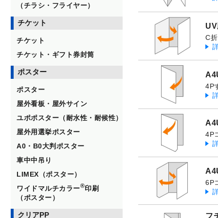
（チラシ・フライヤー）
チケット
U
C
チケット
チケット・ギフト券封筒
ポスター
A
4P
ポスター
屋外看板・屋外サイン
ユポポスター（耐水性・耐候性）
A
屋外用選挙ポスター
4
A0・B0大判ポスター
車中中吊り
A
LIMEX（ポスター）
6
®
ワイドマルチカラー
印刷
（ポスター）
クリアPP
フ