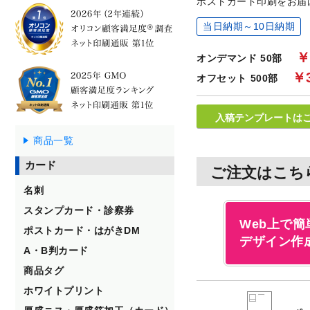
ポストカード印刷をお届
当日納期～10日納期
￥
オンデマンド
50部
￥3
オフセット
500部
入稿テンプレートは
商品一覧
カード
ご注文はこち
名刺
スタンプカード・診察券
Web上で簡
ポストカード・はがきDM
デザイン作
A・B判カード
商品タグ
ホワイトプリント