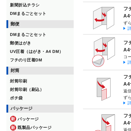
新聞折込チラシ
フ
DMまるごとセット
A
ず
郵便
DMまるごとセット
フ
郵便はがき
A
UV圧着（はがき・A4 DM）
コ
フチのり圧着DM
封筒
フ
封筒印刷
A
封筒印刷（刷込）
返
ず
ポチ袋
パッケージ
フ
パッケージ
A
既製品パッケージ
返