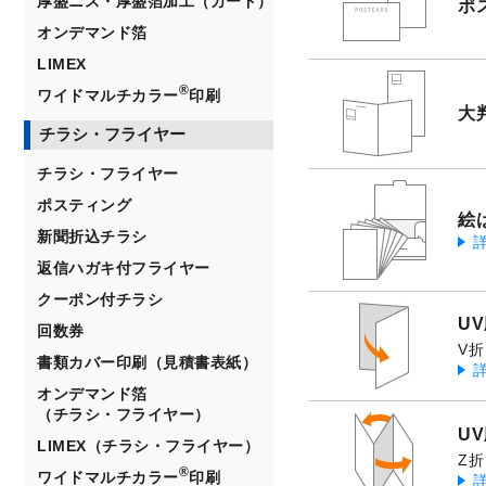
厚盛ニス・厚盛箔加工（カード）
ポ
オンデマンド箔
LIMEX
®
ワイドマルチカラー
印刷
大
チラシ・フライヤー
チラシ・フライヤー
ポスティング
絵
新聞折込チラシ
返信ハガキ付フライヤー
クーポン付チラシ
U
回数券
V折
書類カバー印刷（見積書表紙）
オンデマンド箔
（チラシ・フライヤー）
U
LIMEX（チラシ・フライヤー）
Z折
®
ワイドマルチカラー
印刷