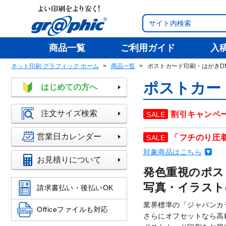
商品一覧
ご利用ガイド
入
ネット印刷 グラフィック ホーム
商品一覧
ポストカード印刷・はがきD
ポストカー
はじめての方へ
注文サイズ検索
割引キャンペー
営業日カレンダー
「フチのり圧着
対象商品はこちら
お見積りについて
発色重視のポス
写真・イラスト
請求書払い・後払いOK
業界標準の「ジャパンカ
Officeファイルも対応
さらにオフセットなら高