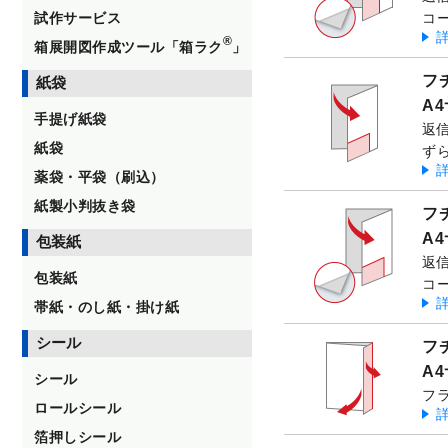
試作サービス
コ
®
箱展開図作成ツール「箱ラク
」
フ
紙袋
A
手提げ紙袋
返
紙袋
ず
薬袋・平袋（刷込）
紙製小判抜き袋
フ
A
包装紙
返
包装紙
コ
帯紙・のし紙・掛け紙
シール
フ
A
シール
フ
ロールシール
箔押しシール