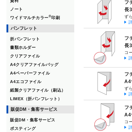
資料
フ
ノート
長
®
ず
ワイドマルチカラー
印刷
パンフレット
フ
折パンフレット
長
書類ホルダー
コ
クリアファイル
A4クリアファイルバッグ
A4ペーパーファイル
フ
A
A4エコファイル
ず
紙製クリアファイル（刷込）
LIMEX（折パンフレット）
フ
販促DM・集客サービス
A
販促DM・集客サービス
コ
ポスティング