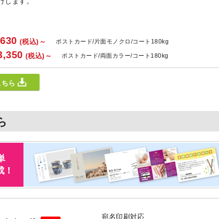
けします。
630
(税込)
～
ポストカード
片面モノクロ
コート180kg
,350
(税込)
～
ポストカード
両面カラー
コート180kg
こちら
ら
単
成！
宛名印刷対応