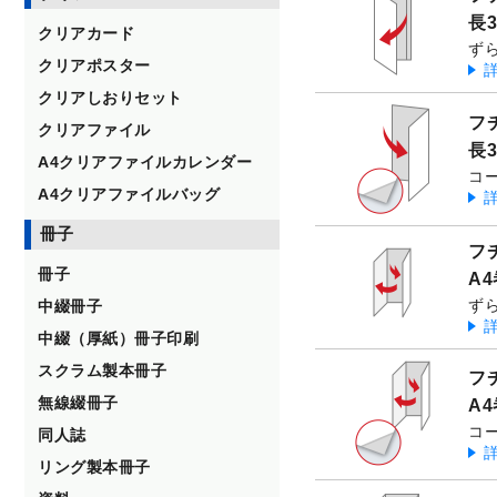
長
クリアカード
ず
クリアポスター
クリアしおりセット
フ
クリアファイル
長
A4クリアファイルカレンダー
コ
A4クリアファイルバッグ
冊子
フ
冊子
A
ず
中綴冊子
中綴（厚紙）冊子印刷
スクラム製本冊子
フ
無線綴冊子
A
コ
同人誌
リング製本冊子