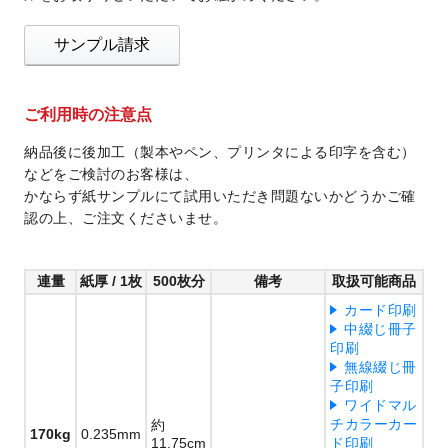
サンプル請求
ご利用時の注意点
納品後に後加工（製本やペン、プリンタによる印字を含む）
などをご検討のお客様は、
かならず紙サンプルにて試用いただき問題ないかどうかご確
認の上、ご注文くださいませ。
連量
紙厚 / 1枚
500枚分
備考
取扱可能商品
カード印刷
中綴じ冊子
印刷
無線綴じ冊
子印刷
ワイドマル
チカラーカー
約
170kg
0.235mm
11.75cm
ド印刷