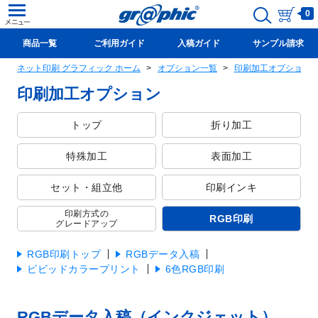
0
商品一覧
ご利用ガイド
入稿ガイド
サンプル請求
ネット印刷 グラフィック ホーム
オプション一覧
印刷加工オプション
新規会員登録(無料)
印刷加工オプション
トップ
折り加工
特殊加工
表面加工
セット・組立他
印刷インキ
印刷方式の
RGB印刷
グレードアップ
RGB印刷トップ
RGBデータ入稿
ビビッドカラープリント
6色RGB印刷
RGBデータ入稿（インクジェット）