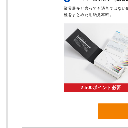
業界最多と言っても過言ではない約
種をまとめた用紙見本帳。
2,500ポイント必要