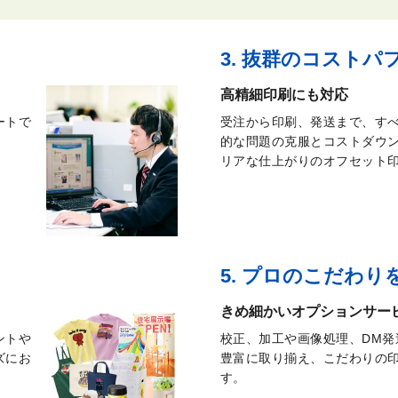
3. 抜群のコストパ
高精細印刷にも対応
ートで
受注から印刷、発送まで、す
的な問題の克服とコストダウ
リアな仕上がりのオフセット
5. プロのこだわり
きめ細かい
オプションサー
ントや
校正、加工や画像処理、DM発
ズにお
豊富に取り揃え、こだわりの
す。