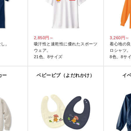
2,850円～
3,260円～
なし。
吸汗性と速乾性に優れたスポーツ
着心地の良
ウェア。
ロシャツ。
21色、8サイズ
8色、8サ
カー
ベビービブ（よだれかけ）
イ