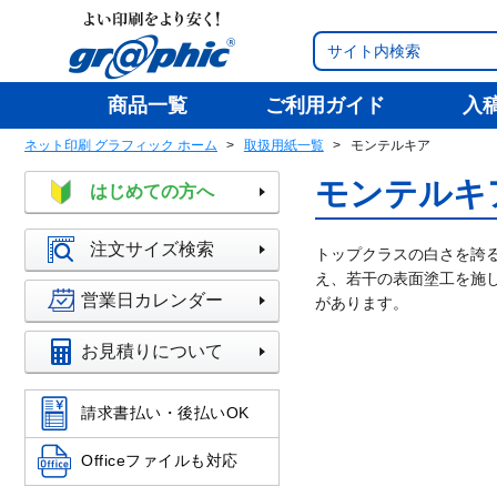
商品一覧
ご利用ガイド
入
ネット印刷 グラフィック ホーム
取扱用紙一覧
モンテルキア
モンテルキ
はじめての方へ
注文サイズ検索
トップクラスの白さを誇る
え、若干の表面塗工を施
営業日カレンダー
があります。
お見積りについて
請求書払い・後払いOK
Officeファイルも対応