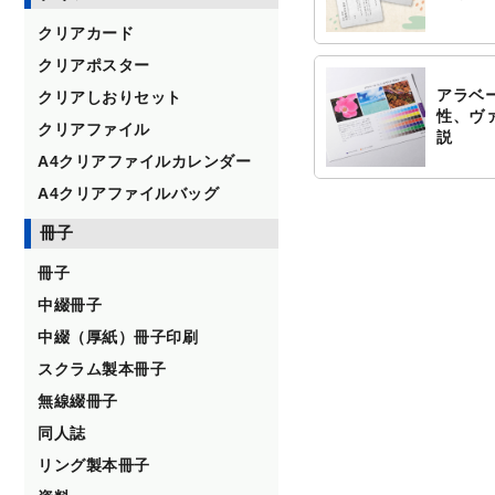
クリアカード
クリアポスター
アラベ
クリアしおりセット
性、ヴ
クリアファイル
説
A4クリアファイルカレンダー
A4クリアファイルバッグ
冊子
冊子
中綴冊子
中綴（厚紙）冊子印刷
スクラム製本冊子
無線綴冊子
同人誌
リング製本冊子