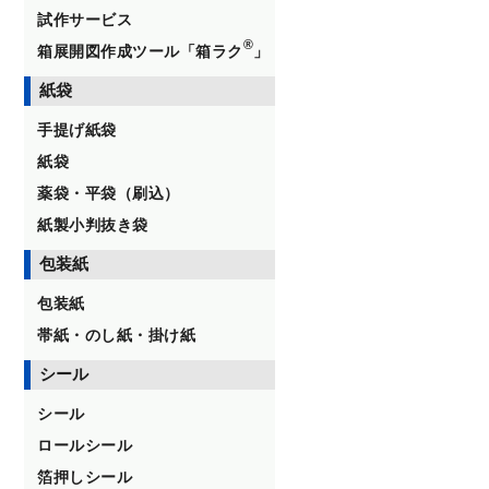
試作サービス
®
箱展開図作成ツール「箱ラク
」
紙袋
手提げ紙袋
紙袋
薬袋・平袋（刷込）
紙製小判抜き袋
包装紙
包装紙
帯紙・のし紙・掛け紙
シール
シール
ロールシール
箔押しシール