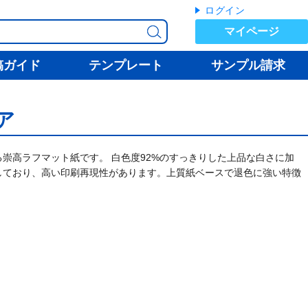
ログイン
マイページ
稿ガイド
テンプレート
サンプル請求
ア
崇高ラフマット紙です。 白色度92%のすっきりした上品な白さに加
しており、高い印刷再現性があります。上質紙ベースで退色に強い特徴