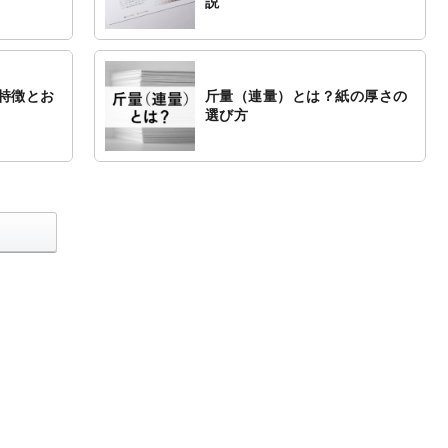
説
特徴とお
斤量（連量）とは？紙の厚さの
選び方