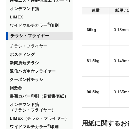
厚盛ニス・厚盛箔加工（カード）
オンデマンド箔
連量
紙厚 / 
LIMEX
®
ワイドマルチカラー
印刷
69kg
0.13mm
チラシ・フライヤー
チラシ・フライヤー
ポスティング
81.5kg
0.149m
新聞折込チラシ
返信ハガキ付フライヤー
クーポン付チラシ
回数券
90.5kg
0.165m
書類カバー印刷（見積書表紙）
オンデマンド箔
（チラシ・フライヤー）
LIMEX（チラシ・フライヤー）
用紙に関するお
®
ワイドマルチカラー
印刷