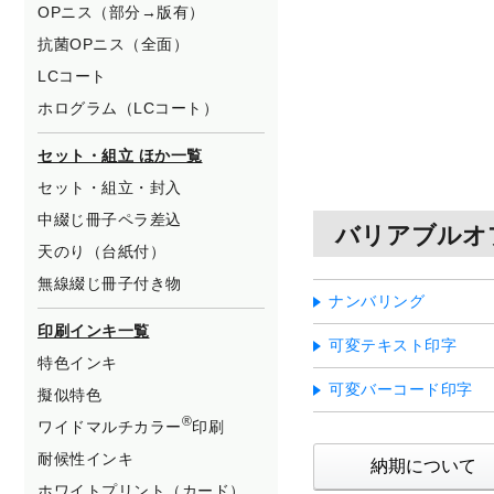
OPニス（部分→版有）
抗菌OPニス（全面）
LCコート
ホログラム（LCコート）
セット・組立 ほか一覧
セット・組立・封入
中綴じ冊子ペラ差込
バリアブルオ
天のり（台紙付）
無線綴じ冊子付き物
ナンバリング
印刷インキ一覧
可変テキスト印字
特色インキ
可変バーコード印字
擬似特色
®
ワイドマルチカラー
印刷
耐候性インキ
納期について
ホワイトプリント（カード）