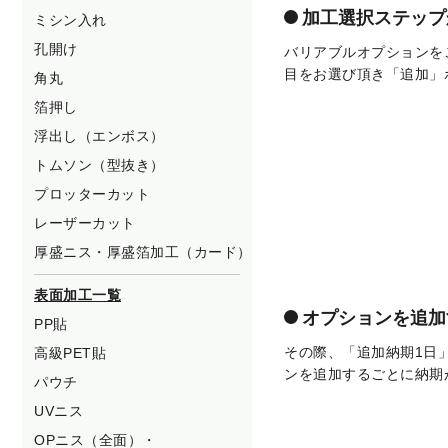
加工選択ステップ
ミシン入れ
孔開け
バリアブルオプションを
目をお選び頂き「追加」
角丸
箔押し
浮出し（エンボス）
トムソン（型抜き）
プロッターカット
レーザーカット
厚盛ニス・厚盛箔加工（カード）
表面加工一覧
オプションを追加
PP貼
その際、「追加納期1日
高級PET貼
ンを追加するごとに納期
パウチ
UVニス
OPニス（全面）・