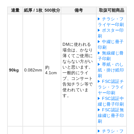
連量
紙厚 / 1枚
500枚分
備考
取扱可能商品
チラシ・フ
ライヤー印刷
ポスター印
刷
中綴じ冊子
DMに使われる
印刷
場合は、かなり
無線綴じ冊
薄くてご使用に
子印刷
ならない方がい
帯紙・のし
いと思います。
約
90kg
0.082mm
紙・掛け紙印
4.1cm
一般的にライ
刷
ブ、コンサート
FSC認証チ
告知チラシ等で
ラシ・フライ
使われていま
ヤー印刷
す。
FSC認証中
綴じ冊子印刷
FSC認証無
線綴じ冊子印
刷
チラシ・フ