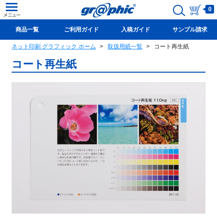
0
商品一覧
ご利用ガイド
入稿ガイド
サンプル請求
ネット印刷 グラフィック ホーム
取扱用紙一覧
コート再生紙
新規会員登録(無料)
コート再生紙