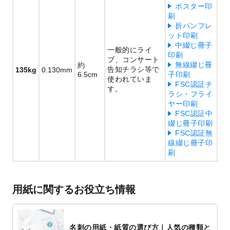
ポスター印
刷
折パンフレ
ット印刷
中綴じ冊子
一般的にライ
印刷
ブ、コンサート
無線綴じ冊
約
告知チラシ等で
135kg
0.130mm
6.5cm
子印刷
使われていま
FSC認証チ
す。
ラシ・フライ
ヤー印刷
FSC認証中
綴じ冊子印刷
FSC認証無
線綴じ冊子印
刷
用紙に関するお役立ち情報
名刺の用紙・紙質の選び方｜人気の種類と