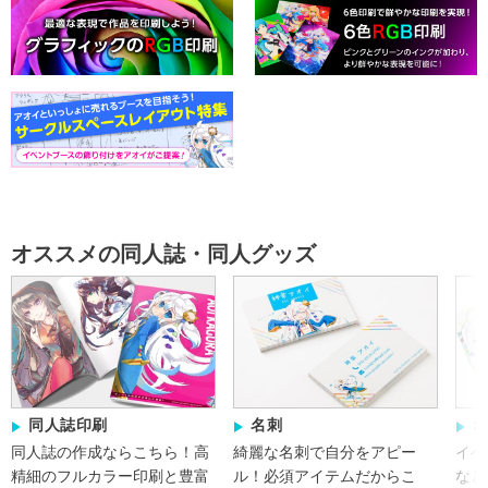
オススメの同人誌・同人グッズ
同人誌印刷
名刺
同人誌の作成ならこちら！
高
綺麗な名刺で自分をアピー
イベ
精細のフルカラー印刷と豊富
ル！必須アイテムだからこ
など