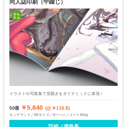
同人誌印刷（中綴じ）
イラストや写真集で見開きをダイナミックに表現！
￥5,840
50冊
(@￥116.8)
オンデマンド
B5サイズ
8ページ
コート90kg
詳細／価格表