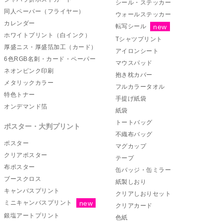
シール・ステッカー
同人ペーパー（フライヤー）
ウォールステッカー
カレンダー
転写シール
ホワイトプリント（白インク）
Tシャツプリント
厚盛ニス・厚盛箔加工（カード）
アイロンシート
6色RGB名刺・カード・ペーパー
マウスパッド
ネオンピンク印刷
抱き枕カバー
メタリックカラー
フルカラータオル
特色トナー
手提げ紙袋
オンデマンド箔
紙袋
トートバッグ
ポスター・大判プリント
不織布バッグ
ポスター
マグカップ
クリアポスター
テープ
布ポスター
缶バッジ・缶ミラー
ブースクロス
紙製しおり
キャンバスプリント
クリアしおりセット
ミニキャンバスプリント
クリアカード
銀塩アートプリント
色紙