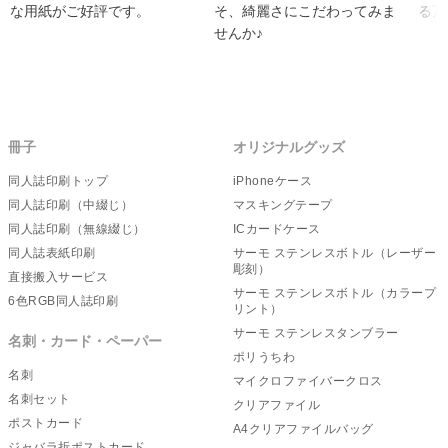
な用紙がご好評です。
そ、綺麗さにこだわってみま
る万
せんか♪
冊子
オリジナルグッズ
同人誌印刷トップ
iPhoneケース
同人誌印刷（中綴じ）
マスキングテープ
同人誌印刷（無線綴じ）
ICカードケース
同人誌表紙印刷
サーモ ステンレスボトル（レーザー
彫刻）
直接搬入サービス
サーモ ステンレスボトル（カラープ
6色RGB同人誌印刷
リント）
サーモ ステンレスタンブラー
名刺・カード・ペーパー
ポリうちわ
名刺
マイクロファイバークロス
名刺セット
クリアファイル
ポストカード
A4クリアファイルバッグ
ジャバラ折ポストカード