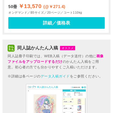
￥13,570
50冊
(@￥271.4)
オンデマンド
B5サイズ
20ページ
コート110kg
詳細／価格表
同人誌かんたん入稿
同人誌冊子印刷では、WEB入稿（データ送付）の他に
画像
ファイルをアップロードするだけ
のかんたん入稿をご用
意。
初心者の方でも分かりやすくご入稿いただけます。
詳細は各ページの
データ入稿ガイド
をご参照ください。