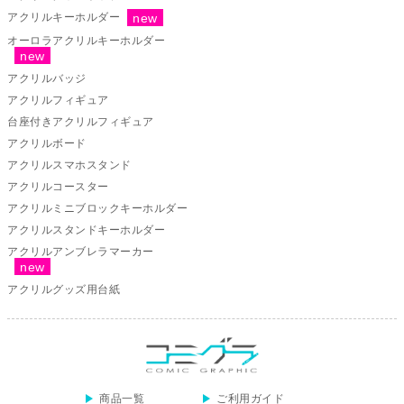
部納期の受注停止等のお知らせ
アクリルキーホルダー
2024/6/10
「オリジナルiPhoneケース印刷」について重要
オーロラアクリルキーホルダー
なお知らせ
2024/6/3
「オリジナルiPhoneケース印刷」について重要
アクリルバッジ
なお知らせ
アクリルフィギュア
2024/5/28
【キャンバスプリント】のご注文受付を再開し
台座付きアクリルフィギュア
ました
アクリルボード
2024/5/23
【中綴じ冊子】メンテナンスによる一部注文受
アクリルスマホスタンド
付停止期間延長のお知らせ
アクリルコースター
2024/5/13
【取り扱い用紙】「ホワイトコート、ホワイト
アクリルミニブロックキーホルダー
マットコート68.5kg」の取り扱い終了のお知ら
アクリルスタンドキーホルダー
せ
アクリルアンブレラマーカー
2024/4/29
【中綴じ冊子】メンテナンスによる一部注文受
付停止のお知らせ
アクリルグッズ用台紙
2024/4/25
【新商品】アクリルボードを追加しました！
2024/4/17
【新商品】アクリルフィギュア超特大を追加し
ました！
2024/4/8
【不織布バッグ】のご注文受付を再開しました
2024/3/22
【新商品】「クリアカード」3種のご注文開始
商品一覧
ご利用ガイド