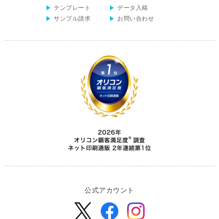
いたしました！
テンプレート
データ入稿
2024/2/29
【不織布バッグ】について重要なお知らせ
サンプル請求
お問い合わせ
2024/1/12
【不織布バッグ】のご注文受付を再開しました
2023/12/13
【クリアファイルバッグ】「タテ型」価格改定
および「ヨコ型」取り扱い終了のお知らせ
2023/12/8
【ICカードケース ストラップ】「樹脂カラビ
ナ+リール」取り扱い終了のお知らせ
2023/12/8
【キャンバスプリント】のご注文受付を再開し
ました
2023/12/6
【不織布バッグ】について重要なお知らせ
2023/12/4
【キャンバスプリント】のご注文受付を再開し
ました
2023/12/4
荷物量増加によるお届けの遅延について
2023/11/20
【クリアポスター/クリアしおりセット】価格
改定のお知らせ
2023/11/20
【新商品】絵馬印刷をリニューアルしました！
公式アカウント
2023/11/17
【A4クリアファイルバッグ】「ヨコ型」につい
て重要なお知らせ
2023/11/15
【キャンバスプリント】のご注文受付を再開し