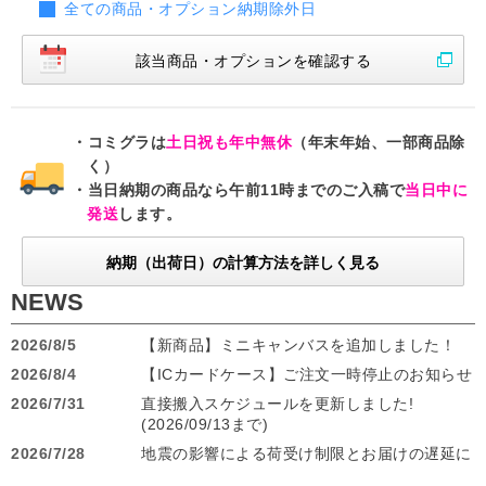
全ての商品・オプション納期除外日
該当商品・オプションを
確認する
コミグラは
土日祝も年中無休
（年末年始、一部商品除
く）
当日納期の商品なら午前11時までのご入稿で
当日中に
発送
します。
納期（出荷日）の計算方法
を詳しく見る
NEWS
2026/8/5
【新商品】ミニキャンバスを追加しました！
2026/8/4
【ICカードケース】ご注文一時停止のお知らせ
2026/7/31
直接搬入スケジュールを更新しました!
(2026/09/13まで)
2026/7/28
地震の影響による荷受け制限とお届けの遅延に
ついて