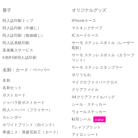
開いたしました
冊子
オリジナルグッズ
2025/1/9
【6色RGB冊子印刷】受注制限を解除いたしま
した
同人誌印刷トップ
iPhoneケース
2024/12/24
【6色RGB冊子印刷】受注制限のお知らせ
同人誌印刷（中綴じ）
マスキングテープ
同人誌印刷（無線綴じ）
ICカードケース
2024/11/20
【不織布バッグ】のご注文受付を再開いたしま
した
同人誌表紙印刷
サーモ ステンレスボトル（レーザー
彫刻）
2024/11/15
【ICカードケース印刷】のご注文受付を再開い
直接搬入サービス
サーモ ステンレスボトル（カラープ
たしました
6色RGB同人誌印刷
リント）
2024/11/14
【キャンバスプリント】について重要なお知ら
サーモ ステンレスタンブラー
名刺・カード・ペーパー
せ
ポリうちわ
2024/11/8
【サーモボトル（カラープリント）】について
名刺
マイクロファイバークロス
重要なお知らせ
名刺セット
クリアファイル
2024/11/5
【サーモボトル印刷】について重要なお知らせ
ポストカード
A4クリアファイルバッグ
2024/10/28
【ICカードケース印刷】について重要なお知ら
ジャバラ折ポストカード
シール・ステッカー
せ
同人ペーパー（フライヤー）
ウォールステッカー
2024/10/24
【オリジナル缶バッジ印刷】のご注文受付を再
カレンダー
転写シール
開いたしました
ホワイトプリント（白インク）
Tシャツプリント
2024/10/10
【オリジナル缶バッジ印刷】のご注文受付を再
厚盛ニス・厚盛箔加工（カード）
アイロンシート
開いたしました