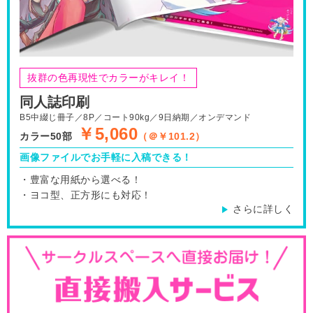
抜群の色再現性でカラーがキレイ！
同人誌印刷
B5中綴じ冊子／8P／コート90kg／9日納期／オンデマンド
￥5,060
カラー50部
（＠￥101.2）
画像ファイルでお手軽に入稿できる！
豊富な用紙から選べる！
ヨコ型、正方形にも対応！
さらに詳しく