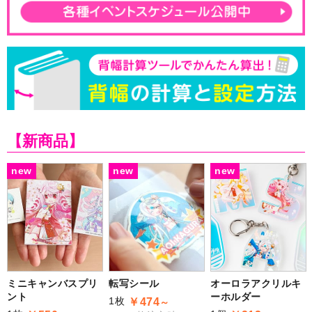
【新商品】
new
new
new
ミニキャンバスプリ
転写シール
オーロラアクリルキ
ント
ーホルダー
1枚
￥474
～