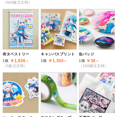
（500枚注文時）
布タペストリー
キャンバスプリント
缶バッジ
1枚
1枚
1個
￥1,836
￥1,350
￥38
～
～
～
（5枚注文時）
（100個注文時）