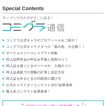
2026/7/24
【オンデマンドポスター印刷】について重要な
Special Contents
お知らせ
2026/7/23
【アクリルバッジ印刷】のご注文受付を再開し
モノづくりのカギがそこにある！
ました
2026/7/16
【アクリルバッジ印刷】について重要なお知ら
せ
2026/7/1
【転写シール】のご注文受付を再開しました
コミグラ公式キャラのプロフィールをご紹介！
2026/6/18
【オンデマンドポスター印刷 最高級厚口和
コミグラ公式キャラクターの「肌の色」大公開！！
紙】のご注文受付を再開しました
サークルスペースレイアウト特集
2026/6/8
【転写シール】について重要なお知らせ
同人誌即売会の申込み手順と頒布のコツ
2026/5/29
【重要】冊子商品のWeb入稿（スタッフによる
データチェック）有料化のお知らせ
同人誌を描くときのツールや、入稿のコツ
2026/5/9
【6色RGB印刷】設備メンテナンスによる一部
同人誌表紙での背幅の計算と設定方法
納期の受注停止について
同人誌を作るときの印刷所の選び方
2026/5/7
【新商品】転写シールを追加しました！
公式キャラクターコンテスト2017結果発表
2026/4/21
直接搬入スケジュールを更新しました!
擬人化コンテスト結果発表！
(2026/7/5まで)
2026/4/21
地震の影響による商品のお届けへの影響につい
て