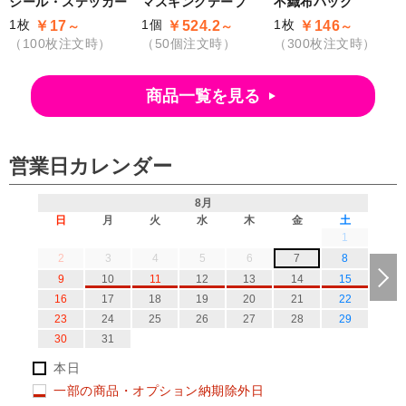
シール・ステッカー
マスキングテープ
不織布バッグ
1枚
1個
1枚
￥17
￥524.2
￥146
～
～
～
（100枚注文時）
（50個注文時）
（300枚注文時）
商品一覧を見る
営業日カレンダー
8月
日
月
火
水
木
金
土
1
2
3
4
5
6
7
8
9
10
11
12
13
14
15
16
17
18
19
20
21
22
23
24
25
26
27
28
29
30
31
本日
一部の商品・オプション納期除外日