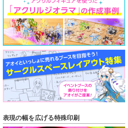
2026/4/3
直接搬入スケジュールを更新しました!
(2026/5/31まで)
2026/3/27
【サーモボトル（カラープリント）】のご注文
受付を再開しました
2026/3/20
【サーモボトル（カラープリント）】について
重要なお知らせ
2026/3/9
直接搬入スケジュールを更新しました!
(2026/5/6まで)
2026/2/8
天候不良による商品のお届けへの影響について
2026/1/28
プリントショップ京都竹田店 営業時間変更の
お知らせ
2025/12/10
【取り扱い用紙】「ポスター合成紙」のご注文
受付を再開しました
2025/12/1
【新機能】「アクリルグッズシミュレーター」
リリースのお知らせ
2025/12/1
【取り扱い用紙】「ポスター合成紙」の取り扱
いについて重要なお知らせ
表現の幅を広げる特殊印刷
2025/11/12
【不織布バッグ】について重要なお知らせ
2025/11/11
【オンデマンドポスター印刷 最高級厚口和