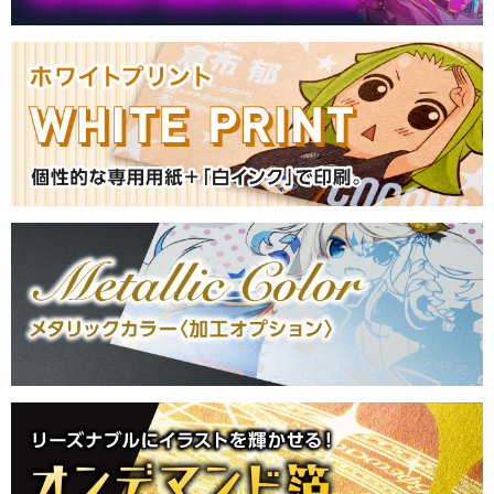
2025/8/18
【不織布バッグ】のご注文受付を再開いたしま
した
2025/8/11
大雨による商品のお届け遅延について
2025/8/6
【布タペストリー印刷】ご注文一時停止のお知
らせ
2025/8/5
【サーモ ステンレスタンブラー】のご注文受
付を再開しました
2025/7/29
「不織布バッグ」について重要なお知らせ
2025/5/8
【不織布バッグ】のご注文受付を再開いたしま
した
2025/5/7
【新商品】「アクリルアンブレラマーカー（ア
クリルチャーム）」の取り扱いを開始しまし
た！
2025/5/7
【サーモ ステンレスボトル印刷】について重
要なお知らせ
2025/5/2
【オリジナル缶バッジ印刷】のご注文受付を再
開いたしました
2025/4/22
【サーモ ステンレスボトル印刷】について重
要なお知らせ
2025/4/18
【サーモ ステンレスボトル印刷】について重