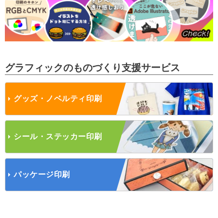
お知らせ
2025/2/15
【不織布バッグ】のご注文受付を再開しました
2025/2/15
【不織布バッグ】について重要なお知らせ
2025/2/12
【マスキングテープ】のご注文受付を再開しま
した
グラフィックのものづくり支援サービス
2025/2/12
【サーモボトル（レーザー彫刻）】のご注文受
付を再開しました
2025/2/12
【サーモボトル（カラープリント）】のご注文
グッズ・
ノベルティ印刷
受付を再開しました
2025/2/12
【新商品】フルカラータオル印刷をリニューア
ルしました！
シール・
ステッカー印刷
2025/2/7
【マスキングテープ】メンテナンスのお知らせ
2025/1/27
【新商品】布タペストリー印刷のご注文受付を
開始しました！
2025/1/9
【キャンバスプリント】のご注文受付を再開し
パッケージ印刷
ました
2025/1/9
【サーモボトル（カラープリント）】のご注文
受付を再開しました
2025/1/9
【オリジナル缶バッジ印刷】のご注文受付を再