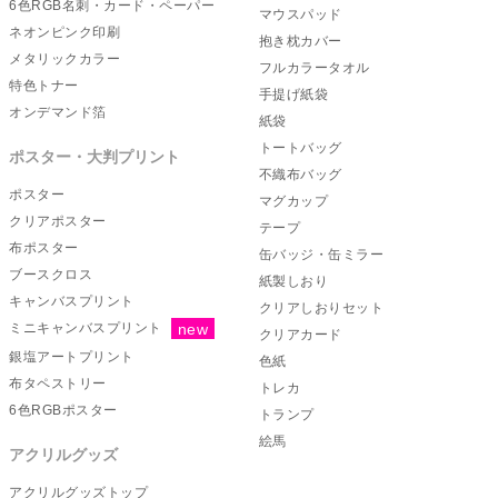
6色RGB名刺・カード・ペーパー
マウスパッド
2024/10/3
【オリジナル缶バッジ印刷】のご注文受付を再
ネオンピンク印刷
開いたしました
抱き枕カバー
メタリックカラー
フルカラータオル
2024/9/30
「オリジナルiPhoneケース印刷」について重要
特色トナー
なお知らせ
手提げ紙袋
オンデマンド箔
2024/9/26
【不織布バッグ】について重要なお知らせ
紙袋
トートバッグ
2024/9/13
【新商品】「アクリルスタンドキーホルダー」
ポスター・大判プリント
のご注文を開始しました！
不織布バッグ
ポスター
マグカップ
2024/9/10
【グッズプリント】のご注文受付を再開しまし
クリアポスター
た
テープ
布ポスター
2024/8/19
【グッズプリント】のご注文受付を再開しまし
缶バッジ・缶ミラー
た
ブースクロス
紙製しおり
キャンバスプリント
2024/8/13
【マウスパッド印刷】ご注文受付を再開しまし
クリアしおりセット
た
ミニキャンバスプリント
クリアカード
2024/8/5
【マウスパッド印刷】について重要なお知らせ
銀塩アートプリント
色紙
布タペストリー
2024/7/29
【新商品】「アクリルミニブロックキーホルダ
トレカ
ー」のご注文を開始しました！
6色RGBポスター
トランプ
2024/7/18
【グッズプリント】機器メンテナンスによる一
絵馬
アクリルグッズ
部商品の受注停止について
2024/7/11
【クリアファイル】機器メンテナンスによる一
アクリルグッズトップ