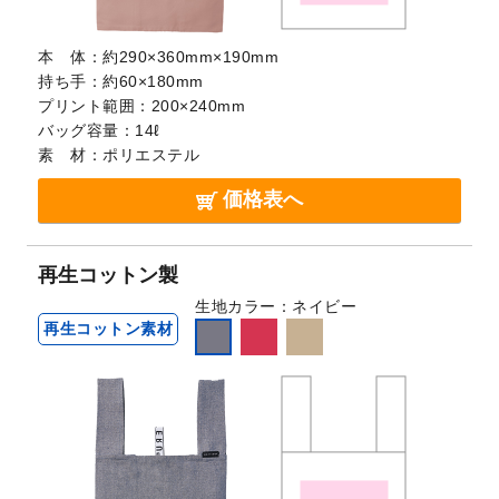
本 体：
約290×360mm×190mm
持ち手：
約60×180mm
プリント範囲：
200×240mm
バッグ容量：
14ℓ
素 材：
ポリエステル
価格表へ
再生コットン製
生地カラー
ネイビー
再生コットン素材