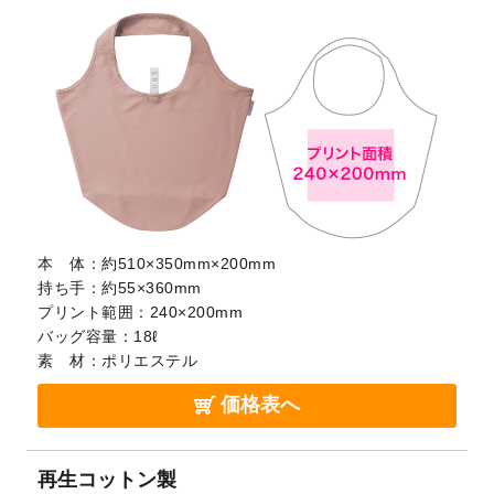
本 体：
約510×350mm×200mm
持ち手：
約55×360mm
プリント範囲：
240×200mm
バッグ容量：
18ℓ
素 材：
ポリエステル
価格表へ
再生コットン製