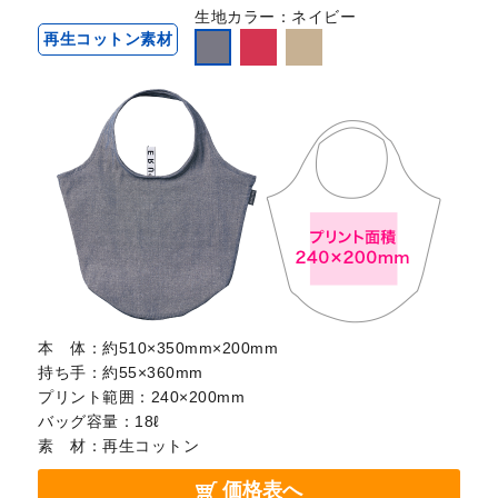
生地カラー
ネイビー
再生コットン素材
本 体：
約510×350mm×200mm
持ち手：
約55×360mm
プリント範囲：
240×200mm
バッグ容量：
18ℓ
素 材：
再生コットン
価格表へ