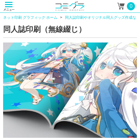
0
ネット印刷 グラフィック ホーム
同人誌印刷やオリジナル同人グッズ作成なら
同人誌印刷（無線綴じ）