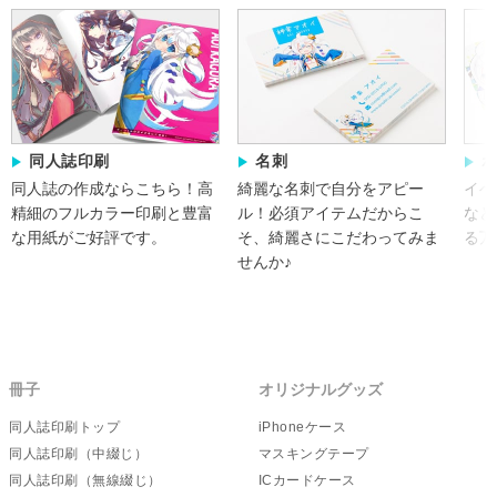
同人誌印刷
名刺
同人誌の作成ならこちら！
高
綺麗な名刺で自分をアピー
イベ
精細のフルカラー印刷と豊富
ル！必須アイテムだからこ
など
な用紙がご好評です。
そ、綺麗さにこだわってみま
る万
せんか♪
冊子
オリジナルグッズ
同人誌印刷トップ
iPhoneケース
同人誌印刷（中綴じ）
マスキングテープ
同人誌印刷（無線綴じ）
ICカードケース