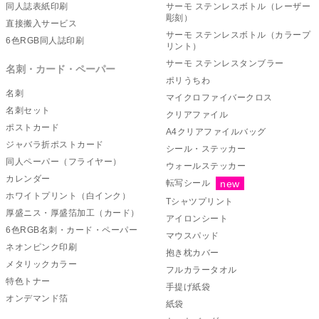
同人誌表紙印刷
サーモ ステンレスボトル（レーザー
彫刻）
直接搬入サービス
サーモ ステンレスボトル（カラープ
6色RGB同人誌印刷
リント）
サーモ ステンレスタンブラー
名刺・カード・ペーパー
ポリうちわ
名刺
マイクロファイバークロス
名刺セット
クリアファイル
ポストカード
A4クリアファイルバッグ
ジャバラ折ポストカード
シール・ステッカー
同人ペーパー（フライヤー）
ウォールステッカー
カレンダー
転写シール
ホワイトプリント（白インク）
Tシャツプリント
厚盛ニス・厚盛箔加工（カード）
アイロンシート
6色RGB名刺・カード・ペーパー
マウスパッド
ネオンピンク印刷
抱き枕カバー
メタリックカラー
フルカラータオル
特色トナー
手提げ紙袋
オンデマンド箔
紙袋