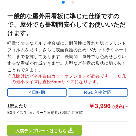
一般的な屋外用看板に準じた仕様ですの
で、屋外でも長期間安心してお使いいただ
けます。
軽量で丈夫なアルミ複合板に、耐候性に優れた塩ビプリント
フィルムを貼り、さらに表面保護のためUVカットラミネート
加工までを施してあります。長期間、屋外でも色あせしない
丈夫な看板が作成できます。人型など任意の形状に切り抜く
こともできます。
孔開けはパネル自由カットオプションが必要です。
また孔
の最小サイズは直径6mmサイズになります。
4日納期
RGB入稿対応
￥3,996
1部あたり
(税込)
～
B3サイズ
片面カラー
4日納期
30部ご注文時
入稿テンプレートはこちら