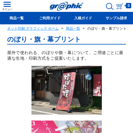
0
商品一覧
ご利用ガイド
入稿ガイド
サンプル請求
ネット印刷 グラフィック ホーム
商品一覧
のぼり・旗・幕プリント
新規会員登録(無料)
のぼり・旗・幕プリント
屋外で使われる、のぼりや旗・幕について、ご用途ごとに最
適な生地・印刷方式をご提案いたします。