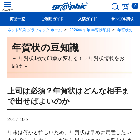
0
商品一覧
ご利用ガイド
入稿ガイド
サンプル請求
ネット印刷 グラフィック ホーム
2026年 午年 年賀状印刷
年賀状の豆知
新規会員登録(無料)
年賀状の豆知識
－ 年賀状1枚で印象が変わる！？年賀状情報をお
届け －
上司は必須？年賀状はどんな相手ま
で出せばよいのか
2017.10.2
年末は何かと忙しいため、年賀状は早めに用意したい