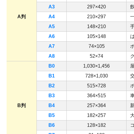
A3
297×420
A判
A4
210×297
A5
148×210
A6
105×148
A7
74×105
A8
52×74
B0
1,030×1,456
B1
728×1,030
B2
515×728
B3
364×515
B判
B4
257×364
B5
182×257
B6
128×182