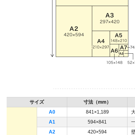
サイズ
寸法（mm）
A0
841×1,189
A1
594×841
A2
420×594