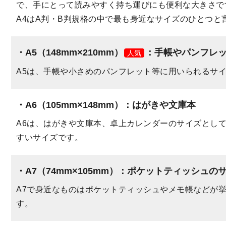
で、手にとって読みやすく持ち運びにも便利な大きさで
A4はA判・B判規格の中で最も身近なサイズのひとつと
A5（148mm×210mm）
：手帳やパンフレ
人気
A5は、手帳や小さめのパンフレット等に用いられるサ
A6（105mm×148mm）
：はがきや文庫本
A6は、はがきや文庫本、卓上カレンダーのサイズとし
すいサイズです。
A7（74mm×105mm）
：ポケットティッシュの
A7で身近なものはポケットティッシュやメモ帳などが
す。