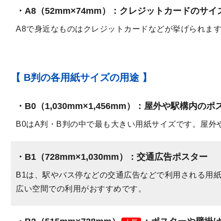
A8（52mm×74mm）
：クレジットカードのサイ
A8で身近なものはクレジットカードなどが挙げられま
【 B判の各用紙サイズの用途 】
B0（1,030mm×1,456mm）
：屋外や駅構内のポ
B0はA判・B判の中で最も大きい用紙サイズです。屋
B1（728mm×1,030mm）
：交通広告ポスター
B1は、駅やバス停などの交通広告などで利用される用
広い空間での利用がおすすめです。