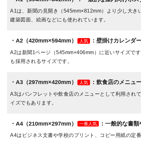
A1は、新聞の見開き（545mm×812mm）より少し
建築図面、絵画などにも使われています。
A2（420mm×594mm）
：壁掛けカレンダ
人気
A2は新聞1ページ（545mm×406mm）に近いサイ
も採用されるサイズです。
A3（297mm×420mm）
：飲食店のメニュ
人気
A3はパンフレットや飲食店のメニューとして利用され
イズでもあります。
A4（210mm×297mm）
：一般的な書類
一番人気
A4はビジネス文書や学校のプリント、コピー用紙の定