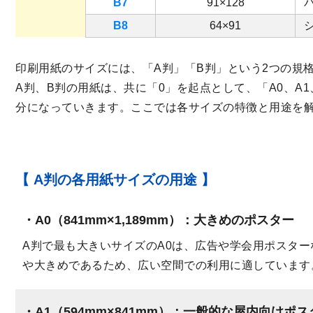
B7
91×128
B8
64×91
印刷用紙のサイズには、「A判」「B判」という2つの規
A判、B判の用紙は、共に「0」を起点として、「A0、A1
分になっていきます。ここでは各サイズの特徴と用途を
【 A判の各用紙サイズの用途 】
A0（841mm×1,189mm）
：大きめのポスター
A判で最も大きいサイズのA0は、広告や学会用ポスタ
や大きめであるため、広い空間での利用に適しています
A1（594mm×841mm）
：一般的な屋内向けポス