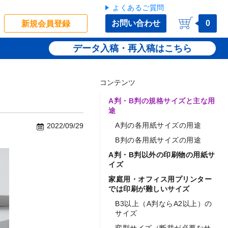
よくあるご質問
お問い合わせ
0
新規会員登録
データ入稿・再入稿
コンテンツ
A判・B判の規格サイズと主な用
途
A判の各用紙サイズの用途
2022/09/29
B判の各用紙サイズの用途
A判・B判以外の印刷物の用紙サ
イズ
家庭用・オフィス用プリンター
では印刷が難しいサイズ
B3以上（A判ならA2以上）の
サイズ