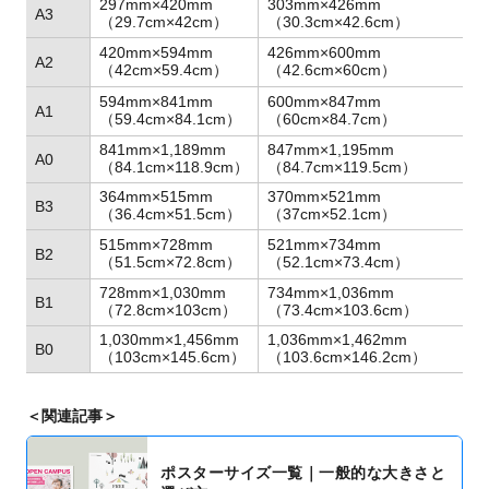
297mm×420mm
303mm×426mm
A3
（29.7cm×42cm）
（30.3cm×42.6cm）
屋
420mm×594mm
426mm×600mm
A2
（42cm×59.4cm）
（42.6cm×60cm）
一
屋
594mm×841mm
600mm×847mm
A1
（59.4cm×84.1cm）
（60cm×84.7cm）
一
841mm×1,189mm
847mm×1,195mm
学
A0
（84.1cm×118.9cm）
（84.7cm×119.5cm）
364mm×515mm
370mm×521mm
B3
（36.4cm×51.5cm）
（37cm×52.1cm）
屋
515mm×728mm
521mm×734mm
B2
（51.5cm×72.8cm）
（52.1cm×73.4cm）
一
728mm×1,030mm
734mm×1,036mm
B1
（72.8cm×103cm）
（73.4cm×103.6cm）
1,030mm×1,456mm
1,036mm×1,462mm
B0
（103cm×145.6cm）
（103.6cm×146.2cm）
＜関連記事＞
ポスターサイズ一覧｜一般的な大きさと