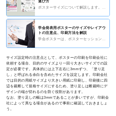
選び方
ポスターサイズについて解説します。規
格や寸法の解説と、よく使われるサイズ
を図解を交えてご紹介。ポスターを制作
する際の参考としてみてください。
学会発表用ポスターのサイズやレイアウ
トの注意点、印刷方法を解説
学会ポスターは、ポスターセッションで
研究成果を発表するための印刷物です。
学会ポスター作成においてサイズ・レイ
アウトで注意すべき点と、選ぶべき印刷
サイズ設定時の注意点として、ポスターの印刷を印刷会社に
方法を解説します。
依頼する場合、目的のサイズより一回り大きいサイズでの設
定が必要です。具体的には上下左右に3mmずつ、「塗り足
し」と呼ばれる余白を含めたサイズを設定します。印刷会社
では目的の用紙サイズより大きい用紙に印刷し、印刷後に四
辺を裁断して規格サイズにするため、塗り足しは断裁時にデ
ザインの端が切れるのを防ぐ役割があります。
なお、塗り足しの幅は3mmであることが多いですが、印刷会
社によって異なる場合があるので事前に確認しておきましょ
う。