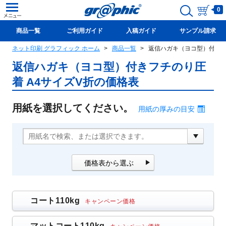
0
商品一覧
ご利用ガイド
入稿ガイド
サンプル請求
ネット印刷 グラフィック ホーム
商品一覧
返信ハガキ（ヨコ型）付きフ
新規会員登録(無料)
返信ハガキ（ヨコ型）付きフチのり圧
着 A4サイズV折の価格表
用紙を選択してください。
用紙の厚みの目安
価格表から選ぶ
コート110kg
キャンペーン価格
マットコート110kg