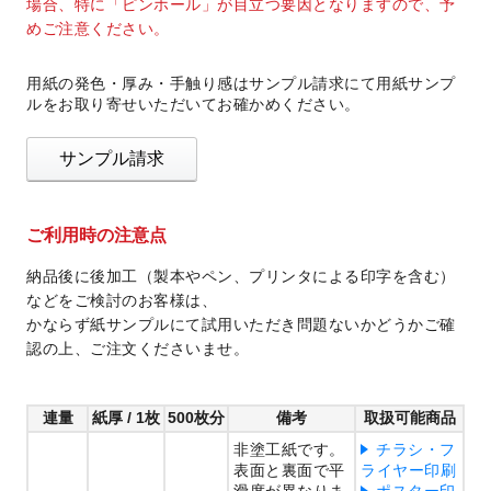
場合、特に「ピンホール」が目立つ要因となりますので、予
めご注意ください。
用紙の発色・厚み・手触り感はサンプル請求にて用紙サンプ
ルをお取り寄せいただいてお確かめください。
サンプル請求
ご利用時の注意点
納品後に後加工（製本やペン、プリンタによる印字を含む）
などをご検討のお客様は、
かならず紙サンプルにて試用いただき問題ないかどうかご確
認の上、ご注文くださいませ。
連量
紙厚 / 1枚
500枚分
備考
取扱可能商品
非塗工紙です。
チラシ・フ
表面と裏面で平
ライヤー印刷
滑度が異なりま
ポスター印