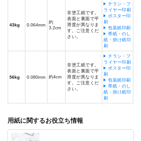
チラシ・フ
ライヤー印刷
非塗工紙です。
ポスター印
表面と裏面で平
刷
約
滑度が異なりま
43kg
0.064mm
3.2cm
包装紙印刷
す。ご注意くだ
帯紙・のし
さい。
紙・掛け紙印
刷
チラシ・フ
ライヤー印刷
非塗工紙です。
ポスター印
表面と裏面で平
刷
約4cm
滑度が異なりま
56kg
0.080mm
包装紙印刷
す。ご注意くだ
帯紙・のし
さい。
紙・掛け紙印
刷
用紙に関するお役立ち情報