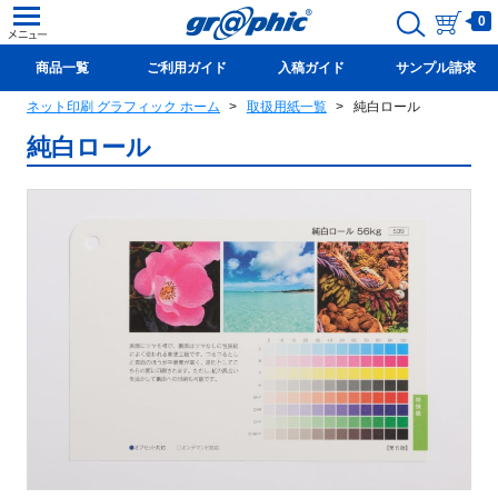
0
商品一覧
ご利用ガイド
入稿ガイド
サンプル請求
ネット印刷 グラフィック ホーム
取扱用紙一覧
純白ロール
新規会員登録(無料)
純白ロール