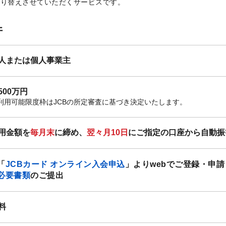
振り替えさせていただくサービスです。
件
人または個人事業主
500万円
利用可能限度枠はJCBの所定審査に基づき決定いたします。
用金額を
毎月末
に締め、
翌々月10日
にご指定の口座から自動振
.「
JCBカード オンライン入会申込
」よりwebでご登録・申請
必要書類
のご提出
料