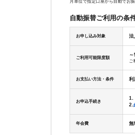
月単位で指定口座から自動でお
自動振替ご利用の条
お申し込み対象
法
～
ご利用可能限度額
ご
お支払い方法・条件
利
1
お申込手続き
2.
年会費
無