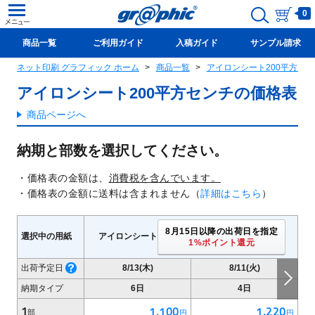
0
商品一覧
ご利用ガイド
入稿ガイド
サンプル請求
ネット印刷 グラフィック ホーム
商品一覧
アイロンシート200平方セン
新規会員登録(無料)
アイロンシート200平方センチの価格表
商品ページへ
納期と部数を選択してください。
価格表の金額は、
消費税を含んでいます。
価格表の金額に送料は含まれません（
詳細はこちら
）
8月15日以降の出荷日を指定
選択中の用紙
アイロンシート
1%ポイント還元
8/13(木)
8/11(火)
出荷予定日
納期タイプ
6日
4日
1
1,100
1,220
部
円
円