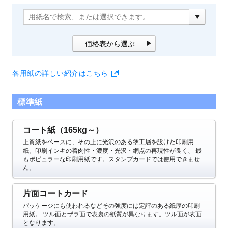
価格表から選ぶ
各用紙の詳しい紹介はこちら
標準紙
コート紙（165kg～）
上質紙をベースに、その上に光沢のある塗工層を設けた印刷用
紙。印刷インキの着肉性・濃度・光沢・網点の再現性が良く、
最
もポピュラーな印刷用紙です。スタンプカードでは使用できませ
ん。
片面コートカード
パッケージにも使われるなどその強度には定評のある紙厚の印刷
用紙。
ツル面とザラ面で表裏の紙質が異なります。ツル面が表面
となります。