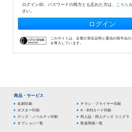
ログインID、パスワードの両方とも忘れた方は、
こちら
さい。
ログイン
このサイトは、企業の実在証明と通信の暗号化のため
を導入しています。
商品・サービス
名刺印刷
チラシ・フライヤー印刷
ポスター印刷
A・B判カード印刷
グッズ・ノベルティ印刷
同人誌・同人グッズ コミグラ
オプション一覧
取扱用紙一覧