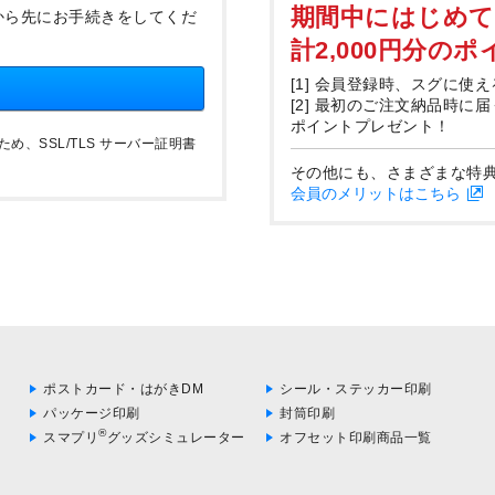
期間中にはじめ
から先にお手続きをしてくだ
計2,000円分の
[1] 会員登録時、スグに使え
[2] 最初のご注文納品時に
ポイントプレゼント！
、SSL/TLS サーバー証明書
その他にも、さまざまな特
会員のメリットはこちら
ポストカード・はがきDM
シール・ステッカー印刷
パッケージ印刷
封筒印刷
®
スマプリ
グッズシミュレーター
オフセット印刷商品一覧