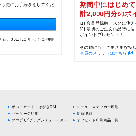
期間中にはじめ
から先にお手続きをしてくだ
計2,000円分の
[1] 会員登録時、スグに使え
[2] 最初のご注文納品時に
ポイントプレゼント！
、SSL/TLS サーバー証明書
その他にも、さまざまな特
会員のメリットはこちら
ポストカード・はがきDM
シール・ステッカー印刷
パッケージ印刷
封筒印刷
®
スマプリ
グッズシミュレーター
オフセット印刷商品一覧