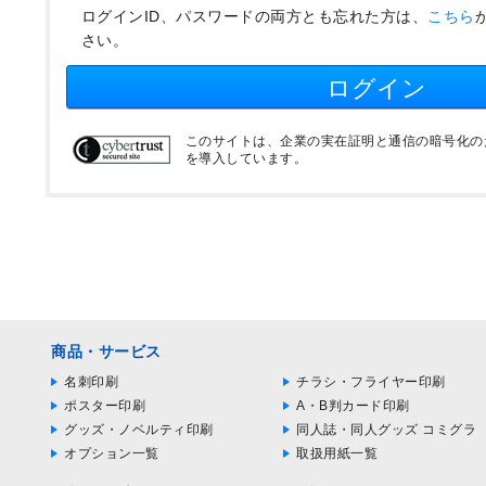
ログインID、パスワードの両方とも忘れた方は、
こちら
さい。
ログイン
このサイトは、企業の実在証明と通信の暗号化のため
を導入しています。
商品・サービス
名刺印刷
チラシ・フライヤー印刷
ポスター印刷
A・B判カード印刷
グッズ・ノベルティ印刷
同人誌・同人グッズ コミグラ
オプション一覧
取扱用紙一覧