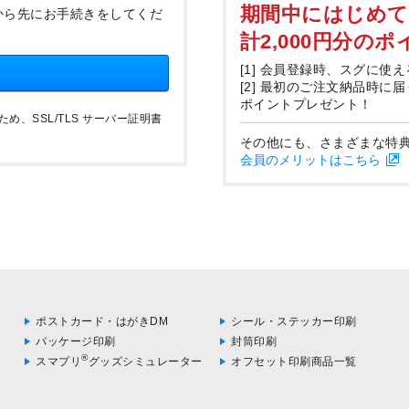
期間中にはじめ
から先にお手続きをしてくだ
計2,000円分の
[1] 会員登録時、スグに使え
[2] 最初のご注文納品時に
ポイントプレゼント！
、SSL/TLS サーバー証明書
その他にも、さまざまな特
会員のメリットはこちら
ポストカード・はがきDM
シール・ステッカー印刷
パッケージ印刷
封筒印刷
®
スマプリ
グッズシミュレーター
オフセット印刷商品一覧