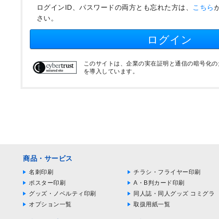
ログインID、パスワードの両方とも忘れた方は、
こちら
さい。
ログイン
このサイトは、企業の実在証明と通信の暗号化のため
を導入しています。
商品・サービス
名刺印刷
チラシ・フライヤー印刷
ポスター印刷
A・B判カード印刷
グッズ・ノベルティ印刷
同人誌・同人グッズ コミグラ
オプション一覧
取扱用紙一覧