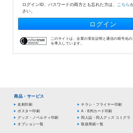
ログインID、パスワードの両方とも忘れた方は、
こちら
さい。
ログイン
このサイトは、企業の実在証明と通信の暗号化のため
を導入しています。
商品・サービス
名刺印刷
チラシ・フライヤー印刷
ポスター印刷
A・B判カード印刷
グッズ・ノベルティ印刷
同人誌・同人グッズ コミグラ
オプション一覧
取扱用紙一覧