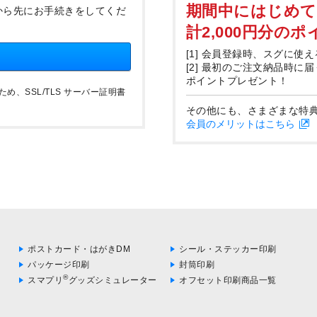
期間中にはじめ
から先にお手続きをしてくだ
計2,000円分の
[1] 会員登録時、スグに使え
[2] 最初のご注文納品時に
ポイントプレゼント！
、SSL/TLS サーバー証明書
その他にも、さまざまな特
会員のメリットはこちら
ポストカード・はがきDM
シール・ステッカー印刷
パッケージ印刷
封筒印刷
®
スマプリ
グッズシミュレーター
オフセット印刷商品一覧