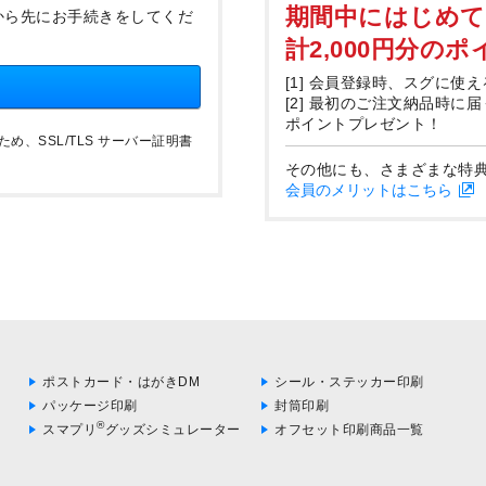
期間中にはじめ
から先にお手続きをしてくだ
計2,000円分の
[1] 会員登録時、スグに使え
[2] 最初のご注文納品時に
ポイントプレゼント！
、SSL/TLS サーバー証明書
その他にも、さまざまな特
会員のメリットはこちら
ポストカード・はがきDM
シール・ステッカー印刷
パッケージ印刷
封筒印刷
®
スマプリ
グッズシミュレーター
オフセット印刷商品一覧