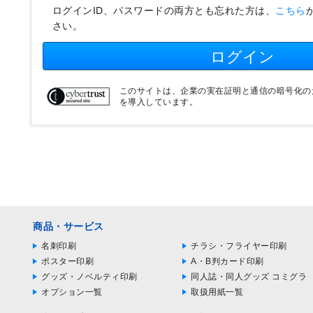
ログインID、パスワードの両方とも忘れた方は、
こちら
さい。
ログイン
このサイトは、企業の実在証明と通信の暗号化のため
を導入しています。
商品・サービス
名刺印刷
チラシ・フライヤー印刷
ポスター印刷
A・B判カード印刷
グッズ・ノベルティ印刷
同人誌・同人グッズ コミグラ
オプション一覧
取扱用紙一覧