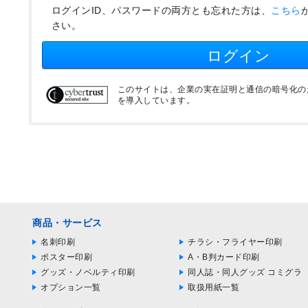
ログインID、パスワードの両方とも忘れた方は、
こちら
さい。
ログイン
このサイトは、企業の実在証明と通信の暗号化のため
を導入しています。
商品・サービス
名刺印刷
チラシ・フライヤー印刷
ポスター印刷
A・B判カード印刷
グッズ・ノベルティ印刷
同人誌・同人グッズ コミグラ
オプション一覧
取扱用紙一覧