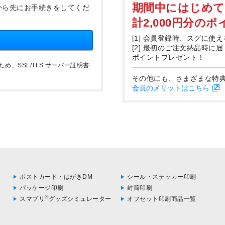
期間中にはじめ
から先にお手続きをしてくだ
計2,000円分の
[1] 会員登録時、スグに使え
[2] 最初のご注文納品時に
ポイントプレゼント！
、SSL/TLS サーバー証明書
その他にも、さまざまな特
会員のメリットはこちら
ポストカード・はがきDM
シール・ステッカー印刷
パッケージ印刷
封筒印刷
®
スマプリ
グッズシミュレーター
オフセット印刷商品一覧