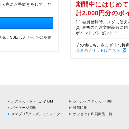
期間中にはじめ
から先にお手続きをしてくだ
計2,000円分の
[1] 会員登録時、スグに使え
[2] 最初のご注文納品時に
ポイントプレゼント！
、SSL/TLS サーバー証明書
その他にも、さまざまな特
会員のメリットはこちら
ポストカード・はがきDM
シール・ステッカー印刷
パッケージ印刷
封筒印刷
®
スマプリ
グッズシミュレーター
オフセット印刷商品一覧