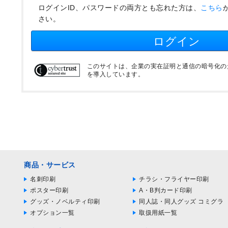
ログインID、パスワードの両方とも忘れた方は、
こちら
さい。
ログイン
このサイトは、企業の実在証明と通信の暗号化のため
を導入しています。
商品・サービス
名刺印刷
チラシ・フライヤー印刷
ポスター印刷
A・B判カード印刷
グッズ・ノベルティ印刷
同人誌・同人グッズ コミグラ
オプション一覧
取扱用紙一覧