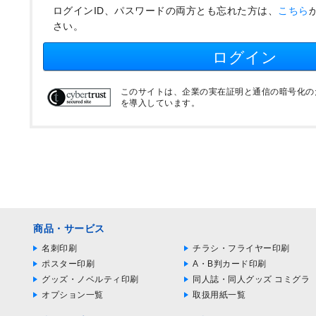
ログインID、パスワードの両方とも忘れた方は、
こちら
さい。
ログイン
このサイトは、企業の実在証明と通信の暗号化のため
を導入しています。
商品・サービス
名刺印刷
チラシ・フライヤー印刷
ポスター印刷
A・B判カード印刷
グッズ・ノベルティ印刷
同人誌・同人グッズ コミグラ
オプション一覧
取扱用紙一覧