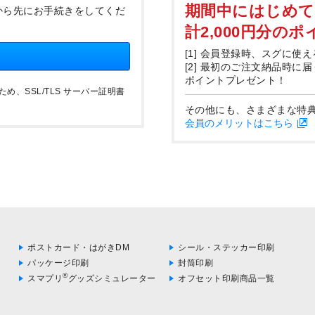
期間中にはじめ
から先にお手続きをしてくだ
計2,000円分の
[1] 会員登録時、スグに使え
[2] 最初のご注文納品時に
ポイントプレゼント！
、SSL/TLS サーバー証明書
その他にも、さまざまな特
会員のメリットはこちら
ポストカード・はがきDM
シール・ステッカー印刷
パッケージ印刷
封筒印刷
®
スマプリ
グッズシミュレーター
オフセット印刷商品一覧