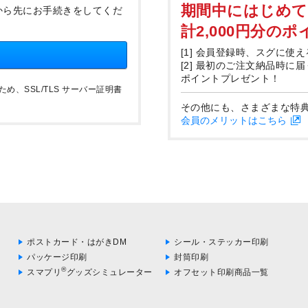
期間中にはじめ
から先にお手続きをしてくだ
計2,000円分の
[1] 会員登録時、スグに使え
[2] 最初のご注文納品時に
ポイントプレゼント！
、SSL/TLS サーバー証明書
その他にも、さまざまな特
会員のメリットはこちら
ポストカード・はがきDM
シール・ステッカー印刷
パッケージ印刷
封筒印刷
®
スマプリ
グッズシミュレーター
オフセット印刷商品一覧