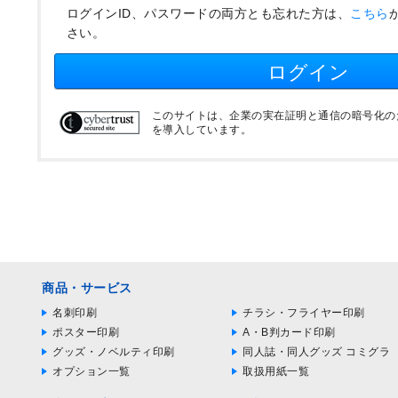
ログインID、パスワードの両方とも忘れた方は、
こちら
さい。
ログイン
このサイトは、企業の実在証明と通信の暗号化のため
を導入しています。
商品・サービス
名刺印刷
チラシ・フライヤー印刷
ポスター印刷
A・B判カード印刷
グッズ・ノベルティ印刷
同人誌・同人グッズ コミグラ
オプション一覧
取扱用紙一覧