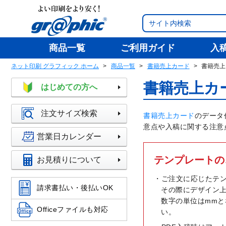
商品一覧
ご利用ガイド
入
ネット印刷 グラフィック ホーム
商品一覧
書籍売上カード
書籍売上
書籍売上カ
はじめての方へ
注文サイズ検索
書籍売上カード
のデータ
意点や入稿に関する注意
営業日カレンダー
テンプレートの
お見積りについて
ご注文に応じたテ
請求書払い・後払いOK
その際にデザイン
数字の単位はmm
Officeファイルも対応
い。