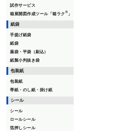
試作サービス
®
箱展開図作成ツール「箱ラク
」
紙袋
手提げ紙袋
紙袋
薬袋・平袋（刷込）
紙製小判抜き袋
包装紙
包装紙
帯紙・のし紙・掛け紙
シール
シール
ロールシール
箔押しシール