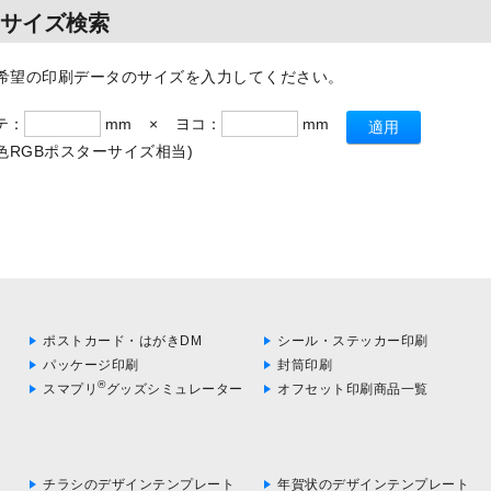
サイズ検索
希望の印刷データのサイズを入力してください。
テ：
mm
×
ヨコ：
mm
適用
6色RGBポスターサイズ相当)
ポストカード・はがきDM
シール・ステッカー印刷
パッケージ印刷
封筒印刷
®
スマプリ
グッズシミュレーター
オフセット印刷商品一覧
チラシのデザインテンプレート
年賀状のデザインテンプレート