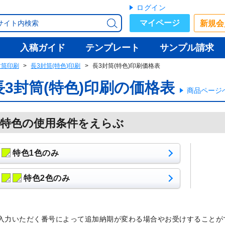
ログイン
マイページ
新規会
入稿ガイド
テンプレート
サンプル請求
封筒印刷
長3封筒(特色)印刷
長3封筒(特色)印刷価格表
長3封筒(特色)印刷の価格表
商品ページ
特色の使用条件をえらぶ
特色1色のみ
特色2色のみ
入力いただく番号によって追加納期が変わる場合やお受けすることが