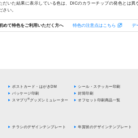
ただいた結果に表示している色は、DICのカラーチップの発色とは異
ださい。
初めて特色をご利用いただく方へ
特色の注意点はこちら
デ
ポストカード・はがきDM
シール・ステッカー印刷
パッケージ印刷
封筒印刷
®
スマプリ
グッズシミュレーター
オフセット印刷商品一覧
チラシのデザインテンプレート
年賀状のデザインテンプレート