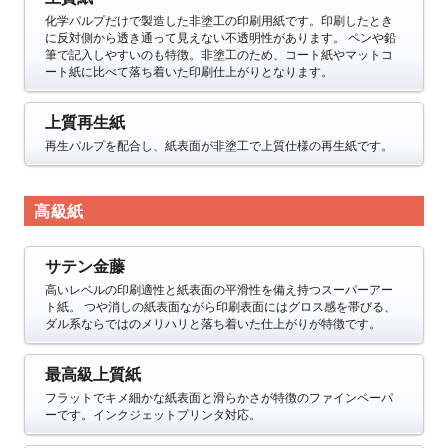
化学パルプだけで製造した非塗工の印刷用紙です。印刷したとき
に反対側から透き通って見えない不透明性があります。
ペンや鉛
筆で記入しやすいのも特徴。非塗工のため、コート紙やマットコ
ート紙に比べて落ち着いた印刷仕上がりとなります。
上質再生紙
再生パルプを配合し、紙表面が非塗工で上質仕様の再生紙です。
高級紙
サテン金藤
高いレベルの印刷適性と紙表面の平滑性を備え持つスーパーアー
ト紙。
つや消しの紙表面ながら印刷表面にはグロス感を帯びる、
ダル系ならではのメリハリと落ち着いた仕上がりが特徴です。
最高級上質紙
フラットでキメ細かな紙表面と滑らかさが特徴のファインペーパ
ーです。インクジェットプリンタ対応。