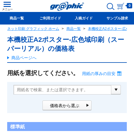
0
商品一覧
ご利用ガイド
入稿ガイド
サンプル請求
ネット印刷 グラフィック ホーム
商品一覧
本機校正A2ポスター-広色
新規会員登録(無料)
本機校正A2ポスター-広色域印刷（スー
パーリアル）の価格表
商品ページへ
用紙を選択してください。
用紙の厚みの目安
価格表から選ぶ
標準紙