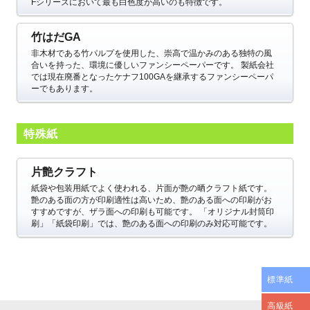
Fシリーズにおいて最も白色度が高いのも特徴です。
竹はだGA
非木材である竹パルプを使用した、崇高で温かみのある独特の風
合いを持った、環境に優しいファンシーペーパーです。
製紙会社
では現在廃番となったケナフ100GAを継承するファンシーペーパ
ーでもあります。
特殊紙
片艶クラフト
紙袋や包装用紙でよく使われる、片面が艶の晒クラフト紙です。
艶のある面の方が印刷適性は高いため、艶のある面への印刷がお
すすめですが、ザラ面への印刷も可能です。
「オリジナル封筒印
刷」「紙袋印刷」では、艶のある面への印刷のみ対応可能です。
標準紙
高級紙