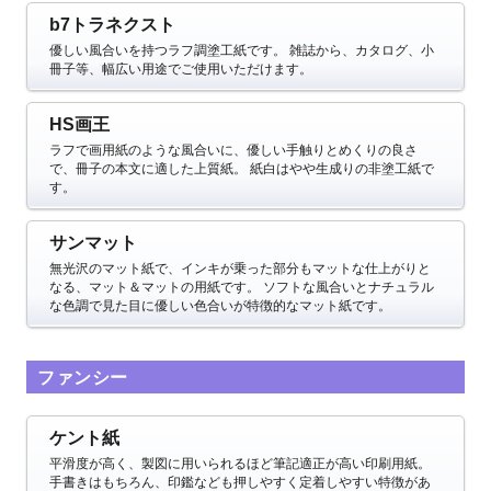
b7トラネクスト
優しい風合いを持つラフ調塗工紙です。
雑誌から、カタログ、小
冊子等、幅広い用途でご使用いただけます。
HS画王
ラフで画用紙のような風合いに、優しい手触りとめくりの良さ
で、冊子の本文に適した上質紙。
紙白はやや生成りの非塗工紙で
す。
サンマット
無光沢のマット紙で、インキが乗った部分もマットな仕上がりと
なる、マット＆マットの用紙です。 ソフトな風合いとナチュラル
な色調で見た目に優しい色合いが特徴的なマット紙です。
ファンシー
ケント紙
平滑度が高く、製図に用いられるほど筆記適正が高い印刷用紙。
手書きはもちろん、印鑑なども押しやすく定着しやすい特徴があ