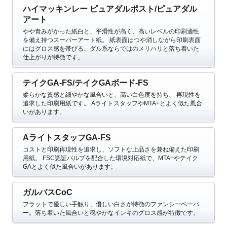
ハイマッキンレー ピュアダルポスト/ピュアダル
アート
やや青みがかった紙白と、平滑性が高く、高いレベルの印刷適性
を備え持つスーパーアート紙。
紙表面はつや消しながら印刷表面
にはグロス感を帯びる、ダル系ならではのメリハリと落ち着いた
仕上がりが特徴です。
テイクGA-FS/テイクGAボード-FS
柔らかな質感と細やかな風合いと、高い白色度を持ち、 再現性を
追求した印刷用紙です。
AライトスタッフやMTA+とよく似た風合
いがあります。
AライトスタッフGA-FS
コストと印刷再現性を追求し、ソフトな上品さを兼ね備えた印刷
用紙。
FSC認証パルプを配合した環境対応紙で、MTA+やテイク
GAとよく似た風合いがあります。
ガルバスCoC
フラットで優しい手触り、優しい白さが特徴のファンシーペーパ
ー。落ち着いた風合いと穏やかなインキのグロス感が特徴です。