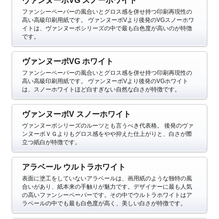
ヴァンヌーボVG スノーホワイト
ファンシーペーパーの風合いとグロス感を併せ持つ印刷再現性の
高い高級印刷用紙です。
ヴァンヌーボVより後発のVGスノーホワ
イトは、ヴァンヌーボシリーズの中で最も白色度が高いのが特徴
です。
ヴァンヌーボVG ホワイト
ファンシーペーパーの風合いとグロス感を併せ持つ印刷再現性の
高い高級印刷用紙です。
ヴァンヌーボVより後発のVGホワイト
は、スノーホワイトほど白すぎない自然な白さが特徴です。
ヴァンヌーボV スノーホワイト
ヴァンヌーボシリーズのルーツとも言うべき代表格。
後発のヴァ
ンヌーボＶＧよりもグロス感をやや抑えた仕上がりと、白さが際
立つ紙白が特徴です。
アラベール ウルトラホワイト
表面に塗工をしていないアラベールは、画用紙のような独特の風
合いがあり、紙本来の手触りが魅力です。デザイナーに最も人気
の高いファンシーペーパーです。その中でウルトラホワイトはア
ラベールの中でも最も白色度が高く、美しい白さが特徴です。