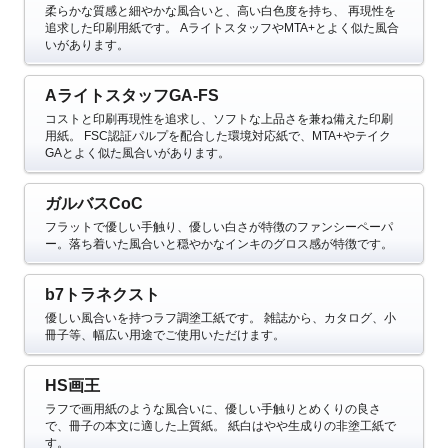
柔らかな質感と細やかな風合いと、高い白色度を持ち、 再現性を
追求した印刷用紙です。
AライトスタッフやMTA+とよく似た風合
いがあります。
AライトスタッフGA-FS
コストと印刷再現性を追求し、ソフトな上品さを兼ね備えた印刷
用紙。
FSC認証パルプを配合した環境対応紙で、MTA+やテイク
GAとよく似た風合いがあります。
ガルバスCoC
フラットで優しい手触り、優しい白さが特徴のファンシーペーパ
ー。落ち着いた風合いと穏やかなインキのグロス感が特徴です。
b7トラネクスト
優しい風合いを持つラフ調塗工紙です。
雑誌から、カタログ、小
冊子等、幅広い用途でご使用いただけます。
HS画王
ラフで画用紙のような風合いに、優しい手触りとめくりの良さ
で、冊子の本文に適した上質紙。
紙白はやや生成りの非塗工紙で
す。