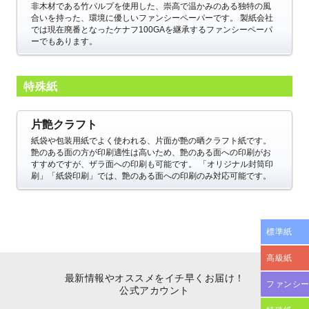
非木材である竹パルプを使用した、崇高で温かみのある独特の風
合いを持った、環境に優しいファンシーペーパーです。
製紙会社
では現在廃番となったケナフ100GAを継承するファンシーペーパ
ーでもあります。
特殊紙
片艶クラフト
紙袋や包装用紙でよく使われる、片面が艶の晒クラフト紙です。
艶のある面の方が印刷適性は高いため、艶のある面への印刷がお
すすめですが、ザラ面への印刷も可能です。
「オリジナル封筒印
刷」「紙袋印刷」では、艶のある面への印刷のみ対応可能です。
標準紙
高級紙
最新情報やオススメをイチ早くお届け！
ファンシ
公式アカウント