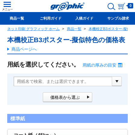
0
商品一覧
ご利用ガイド
入稿ガイド
サンプル請求
ネット印刷 グラフィック ホーム
商品一覧
本機校正B3ポスター-擬似特
新規会員登録(無料)
本機校正B3ポスター-擬似特色の価格表
商品ページへ
用紙を選択してください。
用紙の厚みの目安
価格表から選ぶ
標準紙