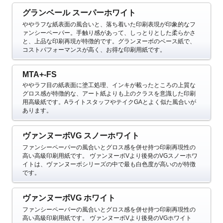
グランベール スーパーホワイト
ややラフな紙表面の風合いと、落ち着いた印刷表現が印象的なフ
ァンシーペーパー。手触り感があって、しっとりとした柔らかさ
と、上品な印刷再現が特徴的です。グランヌーボのベース紙で、
コストパフォーマンスが高く、お得な印刷用紙です。
MTA+-FS
ややラフ目の紙表面に塗工処理、インキが載ったところの上質な
グロス感が特徴的な、
アート紙よりも上のクラスを意識した印刷
用高級紙です。AライトスタッフやテイクGAとよく似た風合いが
あります。
ヴァンヌーボVG スノーホワイト
ファンシーペーパーの風合いとグロス感を併せ持つ印刷再現性の
高い高級印刷用紙です。
ヴァンヌーボVより後発のVGスノーホワ
イトは、ヴァンヌーボシリーズの中で最も白色度が高いのが特徴
です。
ヴァンヌーボVG ホワイト
ファンシーペーパーの風合いとグロス感を併せ持つ印刷再現性の
高い高級印刷用紙です。
ヴァンヌーボVより後発のVGホワイト