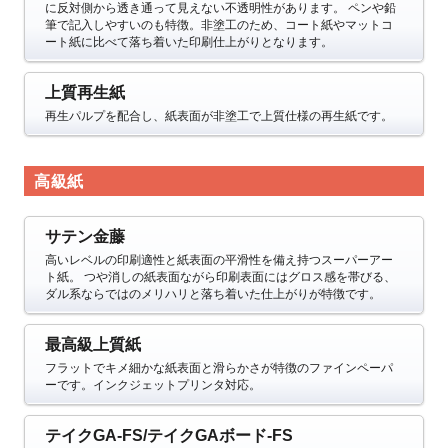
に反対側から透き通って見えない不透明性があります。
ペンや鉛
筆で記入しやすいのも特徴。非塗工のため、コート紙やマットコ
ート紙に比べて落ち着いた印刷仕上がりとなります。
上質再生紙
再生パルプを配合し、紙表面が非塗工で上質仕様の再生紙です。
高級紙
サテン金藤
高いレベルの印刷適性と紙表面の平滑性を備え持つスーパーアー
ト紙。
つや消しの紙表面ながら印刷表面にはグロス感を帯びる、
ダル系ならではのメリハリと落ち着いた仕上がりが特徴です。
最高級上質紙
フラットでキメ細かな紙表面と滑らかさが特徴のファインペーパ
ーです。インクジェットプリンタ対応。
テイクGA-FS/テイクGAボード-FS