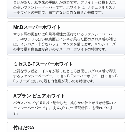
合いがあり、紙本来の手触りが魅力です。デザイナーに最も人気
の高いファンシーペーパーです。ホワイトは、ナチュラルとスノ
ーホワイトの中間で、白すぎない自然な白さが特徴です。
Mr.Bスーパーホワイト
マット調の風合いに印刷再現性に優れているファンシーペーパ
ー。ややラフっぽい紙表面とインキが乗った面のグロス感の対比
は、インパクト十分なパフォーマンスを備えます。Mr.Bシリーズ
の中で最も白色度が高いのがスーパーホワイトの特徴です。
ミセスB-Fスーパーホワイト
上質なラフ感と、インキが載ったところは優しいグロス感で表現
するファンシーペーパー。
ミセスB-FスーパーホワイトはミセスB-
Fシリーズにおいて最も白色度が高いのも特徴です。
Aプラン ピュアホワイト
バガスパルプを10％以上配合した、柔らかい仕上がりが特徴のフ
ァンシーペーパーです。
えんぴつでの筆記特性にも優れていま
す。
竹はだGA