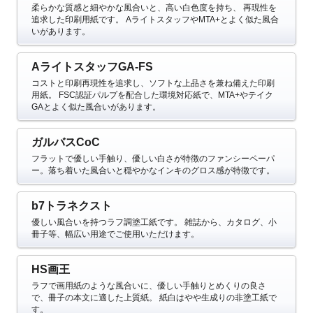
柔らかな質感と細やかな風合いと、高い白色度を持ち、 再現性を
追求した印刷用紙です。
AライトスタッフやMTA+とよく似た風合
いがあります。
AライトスタッフGA-FS
コストと印刷再現性を追求し、ソフトな上品さを兼ね備えた印刷
用紙。
FSC認証パルプを配合した環境対応紙で、MTA+やテイク
GAとよく似た風合いがあります。
ガルバスCoC
フラットで優しい手触り、優しい白さが特徴のファンシーペーパ
ー。落ち着いた風合いと穏やかなインキのグロス感が特徴です。
b7トラネクスト
優しい風合いを持つラフ調塗工紙です。
雑誌から、カタログ、小
冊子等、幅広い用途でご使用いただけます。
HS画王
ラフで画用紙のような風合いに、優しい手触りとめくりの良さ
で、冊子の本文に適した上質紙。
紙白はやや生成りの非塗工紙で
す。