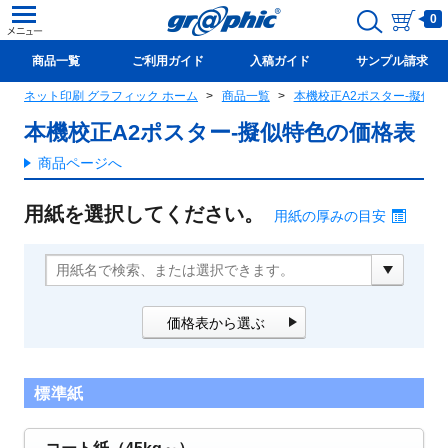
0
商品一覧
ご利用ガイド
入稿ガイド
サンプル請求
ネット印刷 グラフィック ホーム
商品一覧
本機校正A2ポスター-擬似特
新規会員登録(無料)
本機校正A2ポスター-擬似特色の価格表
商品ページへ
用紙を選択してください。
用紙の厚みの目安
価格表から選ぶ
標準紙