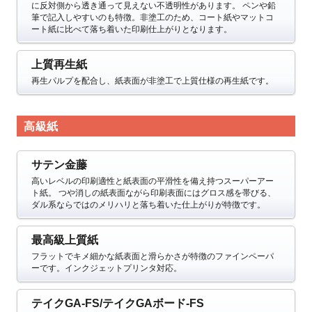
に反対側から透き通って見えない不透明性があります。
ペンや鉛
筆で記入しやすいのも特徴。非塗工のため、コート紙やマットコ
ート紙に比べて落ち着いた印刷仕上がりとなります。
上質再生紙
再生パルプを配合し、紙表面が非塗工で上質仕様の再生紙です。
高級紙
サテン金藤
高いレベルの印刷適性と紙表面の平滑性を備え持つスーパーアー
ト紙。
つや消しの紙表面ながら印刷表面にはグロス感を帯びる、
ダル系ならではのメリハリと落ち着いた仕上がりが特徴です。
最高級上質紙
フラットでキメ細かな紙表面と滑らかさが特徴のファインペーパ
ーです。インクジェットプリンタ対応。
テイクGA-FS/テイクGAボード-FS