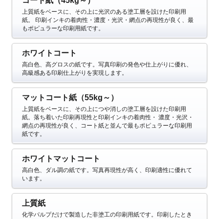
コート紙（45kg～）
上質紙をベースに、その上に光沢のある塗工層を設けた印刷用
紙。
印刷インキの着肉性・濃度・光沢・網点の再現性が良く、最
もポピュラーな印刷用紙です。
ホワイトコート
高白色、高グロスの紙です。写真印刷の発色や仕上がりに優れ、
高級感ある印刷仕上がりを実現します。
マットコート紙（55kg～）
上質紙をベースに、その上につや消しの塗工層を設けた印刷用
紙。落ち着いた印刷再現性と印刷インキの着肉性・
濃度・光沢・
網点の再現性が良く、コート紙と並んで最もポピュラーな印刷用
紙です。
ホワイトマットコート
高白色、ダル調の紙です。写真再現性が高く、印刷適性に優れて
います。
上質紙
化学パルプだけで製造した非塗工の印刷用紙です。印刷したとき