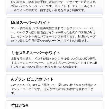
合いがあり、紙本来の手触りが魅力です。デザイナーに最も人気
の高いファンシーペーパーです。ホワイトは、ナチュラルとスノ
ーホワイトの中間で、白すぎない自然な白さが特徴です。
Mr.Bスーパーホワイト
マット調の風合いに印刷再現性に優れているファンシーペーパ
ー。ややラフっぽい紙表面とインキが乗った面のグロス感の対比
は、インパクト十分なパフォーマンスを備えます。Mr.Bシリーズ
の中で最も白色度が高いのがスーパーホワイトの特徴です。
ミセスB-Fスーパーホワイト
上質なラフ感と、インキが載ったところは優しいグロス感で表現
するファンシーペーパー。
ミセスB-FスーパーホワイトはミセスB-
Fシリーズにおいて最も白色度が高いのも特徴です。
Aプラン ピュアホワイト
バガスパルプを10％以上配合した、柔らかい仕上がりが特徴のフ
ァンシーペーパーです。
えんぴつでの筆記特性にも優れていま
す。
竹はだGA