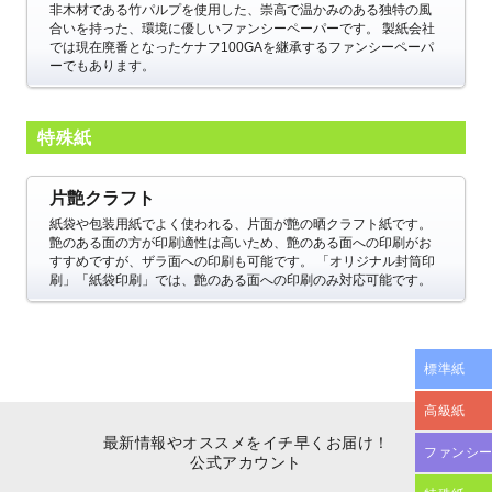
非木材である竹パルプを使用した、崇高で温かみのある独特の風
合いを持った、環境に優しいファンシーペーパーです。
製紙会社
では現在廃番となったケナフ100GAを継承するファンシーペーパ
ーでもあります。
特殊紙
片艶クラフト
紙袋や包装用紙でよく使われる、片面が艶の晒クラフト紙です。
艶のある面の方が印刷適性は高いため、艶のある面への印刷がお
すすめですが、ザラ面への印刷も可能です。
「オリジナル封筒印
刷」「紙袋印刷」では、艶のある面への印刷のみ対応可能です。
標準紙
高級紙
最新情報やオススメをイチ早くお届け！
ファンシ
公式アカウント