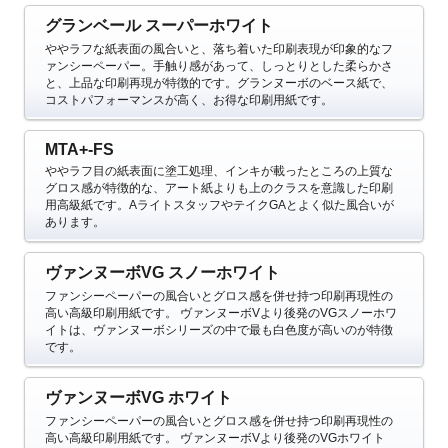
グランベール スーパーホワイト
ややラフな紙表面の風合いと、落ち着いた印刷表現が印象的なフ
ァンシーペーパー。手触り感があって、しっとりとした柔らかさ
と、上品な印刷再現が特徴的です。グランヌーボのベース紙で、
コストパフォーマンスが高く、お得な印刷用紙です。
MTA+-FS
ややラフ目の紙表面に塗工処理、インキが載ったところの上質な
グロス感が特徴的な、
アート紙よりも上のクラスを意識した印刷
用高級紙です。AライトスタッフやテイクGAとよく似た風合いが
あります。
ヴァンヌーボVG スノーホワイト
ファンシーペーパーの風合いとグロス感を併せ持つ印刷再現性の
高い高級印刷用紙です。
ヴァンヌーボVより後発のVGスノーホワ
イトは、ヴァンヌーボシリーズの中で最も白色度が高いのが特徴
です。
ヴァンヌーボVG ホワイト
ファンシーペーパーの風合いとグロス感を併せ持つ印刷再現性の
高い高級印刷用紙です。
ヴァンヌーボVより後発のVGホワイト