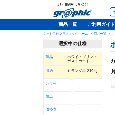
商品一覧
ご利用ガイド
ネット印刷 グラフィック ホーム
商品一覧
選択中の仕様
商品
ホワイトプリント
ポストカード
用紙
ミランダ黒 210kg
カラー
加工
価格表