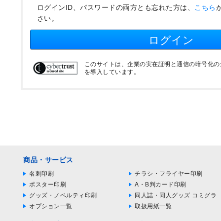
ログインID、パスワードの両方とも忘れた方は、
こちら
さい。
ログイン
このサイトは、企業の実在証明と通信の暗号化のため
を導入しています。
商品・サービス
名刺印刷
チラシ・フライヤー印刷
ポスター印刷
A・B判カード印刷
グッズ・ノベルティ印刷
同人誌・同人グッズ コミグラ
オプション一覧
取扱用紙一覧