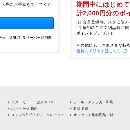
期間中にはじめ
から先にお手続きをしてくだ
計2,000円分の
[1] 会員登録時、スグに使え
[2] 最初のご注文納品時に
ポイントプレゼント！
、SSL/TLS サーバー証明書
その他にも、さまざまな特
会員のメリットはこちら
ポストカード・はがきDM
シール・ステッカー印刷
パッケージ印刷
封筒印刷
®
スマプリ
グッズシミュレーター
オフセット印刷商品一覧