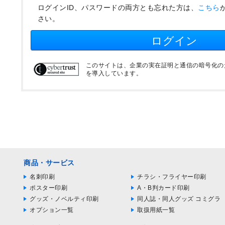
ログインID、パスワードの両方とも忘れた方は、
こちら
さい。
ログイン
このサイトは、企業の実在証明と通信の暗号化のため
を導入しています。
商品・サービス
名刺印刷
チラシ・フライヤー印刷
ポスター印刷
A・B判カード印刷
グッズ・ノベルティ印刷
同人誌・同人グッズ コミグラ
オプション一覧
取扱用紙一覧