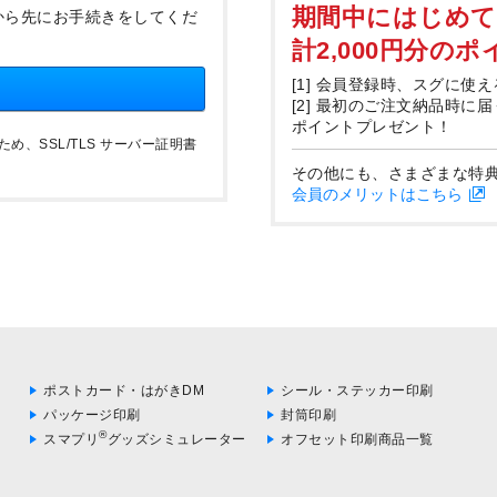
期間中にはじめ
から先にお手続きをしてくだ
計2,000円分の
[1] 会員登録時、スグに使え
[2] 最初のご注文納品時に
ポイントプレゼント！
、SSL/TLS サーバー証明書
その他にも、さまざまな特
会員のメリットはこちら
ポストカード・はがきDM
シール・ステッカー印刷
パッケージ印刷
封筒印刷
®
スマプリ
グッズシミュレーター
オフセット印刷商品一覧