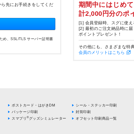
期間中にはじめ
から先にお手続きをしてくだ
計2,000円分の
[1] 会員登録時、スグに使え
[2] 最初のご注文納品時に
ポイントプレゼント！
、SSL/TLS サーバー証明書
その他にも、さまざまな特
会員のメリットはこちら
ポストカード・はがきDM
シール・ステッカー印刷
パッケージ印刷
封筒印刷
®
スマプリ
グッズシミュレーター
オフセット印刷商品一覧