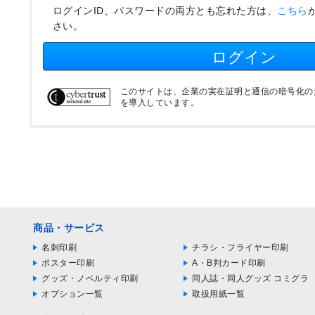
ログインID、パスワードの両方とも忘れた方は、
こちら
さい。
ログイン
このサイトは、企業の実在証明と通信の暗号化のため
を導入しています。
商品・サービス
名刺印刷
チラシ・フライヤー印刷
ポスター印刷
A・B判カード印刷
グッズ・ノベルティ印刷
同人誌・同人グッズ コミグラ
オプション一覧
取扱用紙一覧