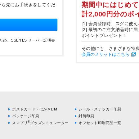
期間中にはじめ
から先にお手続きをしてくだ
計2,000円分の
[1] 会員登録時、スグに使え
[2] 最初のご注文納品時に
ポイントプレゼント！
、SSL/TLS サーバー証明書
その他にも、さまざまな特
会員のメリットはこちら
ポストカード・はがきDM
シール・ステッカー印刷
パッケージ印刷
封筒印刷
®
スマプリ
グッズシミュレーター
オフセット印刷商品一覧