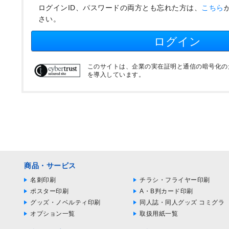
ログインID、パスワードの両方とも忘れた方は、
こちら
さい。
ログイン
このサイトは、企業の実在証明と通信の暗号化のため
を導入しています。
商品・サービス
名刺印刷
チラシ・フライヤー印刷
ポスター印刷
A・B判カード印刷
グッズ・ノベルティ印刷
同人誌・同人グッズ コミグラ
オプション一覧
取扱用紙一覧