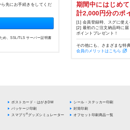
期間中にはじめ
から先にお手続きをしてくだ
計2,000円分の
[1] 会員登録時、スグに使え
[2] 最初のご注文納品時に
ポイントプレゼント！
、SSL/TLS サーバー証明書
その他にも、さまざまな特
会員のメリットはこちら
ポストカード・はがきDM
シール・ステッカー印刷
パッケージ印刷
封筒印刷
®
スマプリ
グッズシミュレーター
オフセット印刷商品一覧