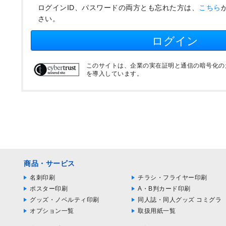
ログインID、パスワードの両方とも忘れた方は、
こちら
さい。
ログイン
このサイトは、企業の実在証明と通信の暗号化のため
を導入しています。
商品・サービス
名刺印刷
チラシ・フライヤー印刷
ポスター印刷
A・B判カード印刷
グッズ・ノベルティ印刷
同人誌・同人グッズ コミグラ
オプション一覧
取扱用紙一覧