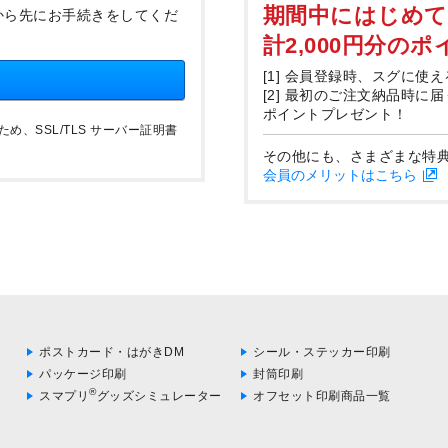
期間中にはじめ
から先にお手続きをしてくだ
計2,000円分の
[1] 会員登録時、スグに使え
[2] 最初のご注文納品時に
ポイントプレゼント！
、SSL/TLS サーバー証明書
その他にも、さまざまな特
会員のメリットはこちら
ポストカード・はがきDM
シール・ステッカー印刷
パッケージ印刷
封筒印刷
®
スマプリ
グッズシミュレーター
オフセット印刷商品一覧