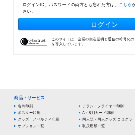
ログインID、パスワードの両方とも忘れた方は、
こちら
さい。
ログイン
このサイトは、企業の実在証明と通信の暗号化のため
を導入しています。
商品・サービス
名刺印刷
チラシ・フライヤー印刷
ポスター印刷
A・B判カード印刷
グッズ・ノベルティ印刷
同人誌・同人グッズ コミグラ
オプション一覧
取扱用紙一覧