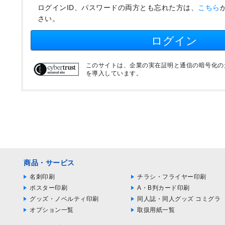
ログインID、パスワードの両方とも忘れた方は、
こちら
さい。
ログイン
このサイトは、企業の実在証明と通信の暗号化のため
を導入しています。
商品・サービス
名刺印刷
チラシ・フライヤー印刷
ポスター印刷
A・B判カード印刷
グッズ・ノベルティ印刷
同人誌・同人グッズ コミグラ
オプション一覧
取扱用紙一覧