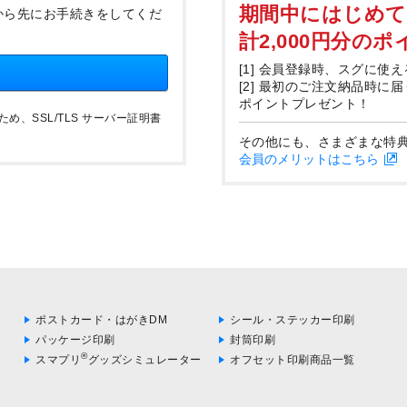
期間中にはじめ
から先にお手続きをしてくだ
計2,000円分の
[1] 会員登録時、スグに使え
[2] 最初のご注文納品時に
ポイントプレゼント！
、SSL/TLS サーバー証明書
その他にも、さまざまな特
会員のメリットはこちら
ポストカード・はがきDM
シール・ステッカー印刷
パッケージ印刷
封筒印刷
®
スマプリ
グッズシミュレーター
オフセット印刷商品一覧