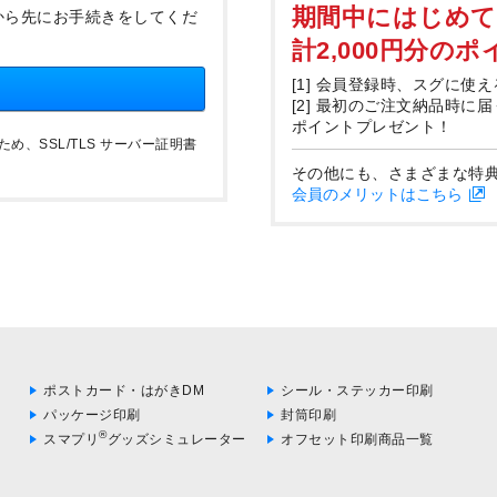
期間中にはじめ
から先にお手続きをしてくだ
計2,000円分の
[1] 会員登録時、スグに使え
[2] 最初のご注文納品時に
ポイントプレゼント！
、SSL/TLS サーバー証明書
その他にも、さまざまな特
会員のメリットはこちら
ポストカード・はがきDM
シール・ステッカー印刷
パッケージ印刷
封筒印刷
®
スマプリ
グッズシミュレーター
オフセット印刷商品一覧