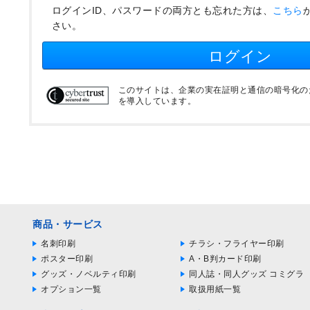
ログインID、パスワードの両方とも忘れた方は、
こちら
さい。
ログイン
このサイトは、企業の実在証明と通信の暗号化のため
を導入しています。
商品・サービス
名刺印刷
チラシ・フライヤー印刷
ポスター印刷
A・B判カード印刷
グッズ・ノベルティ印刷
同人誌・同人グッズ コミグラ
オプション一覧
取扱用紙一覧