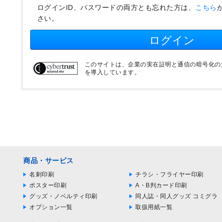
ログインID、パスワードの両方とも忘れた方は、
こちら
さい。
ログイン
このサイトは、企業の実在証明と通信の暗号化のため
を導入しています。
商品・サービス
名刺印刷
チラシ・フライヤー印刷
ポスター印刷
A・B判カード印刷
グッズ・ノベルティ印刷
同人誌・同人グッズ コミグラ
オプション一覧
取扱用紙一覧