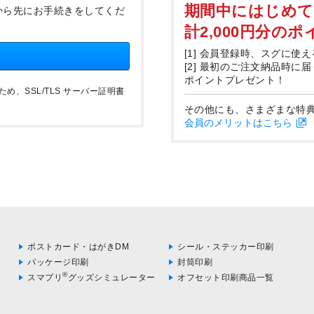
期間中にはじめ
から先にお手続きをしてくだ
計2,000円分の
[1] 会員登録時、スグに使え
[2] 最初のご注文納品時に
ポイントプレゼント！
、SSL/TLS サーバー証明書
その他にも、さまざまな特
会員のメリットはこちら
ポストカード・はがきDM
シール・ステッカー印刷
パッケージ印刷
封筒印刷
®
スマプリ
グッズシミュレーター
オフセット印刷商品一覧